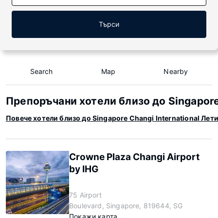
Търси
Search
Map
Nearby
Препоръчани хотели близо до Singapore 
Повече хотели близо до Singapore Changi International Лет
Crowne Plaza Changi Airport
by IHG
75 Airport
Boulevard, Singapore, 819644, SG
Покажи карта