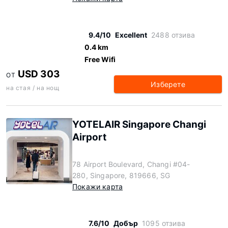
9.4/10
Excellent
2488 отзива
0.4 km
Free Wifi
USD 303
ОТ
Изберете
на стая / на нощ
YOTELAIR Singapore Changi
Airport
78 Airport Boulevard, Changi #04-
280, Singapore, 819666, SG
Покажи карта
7.6/10
Добър
1095 отзива