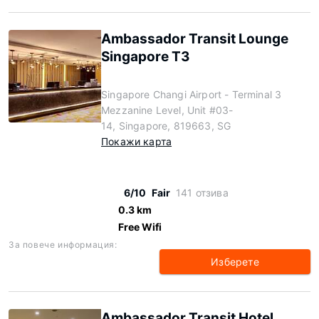
Ambassador Transit Lounge
Singapore T3
Singapore Changi Airport - Terminal 3
Mezzanine Level, Unit #03-
14, Singapore, 819663, SG
Покажи карта
6/10
Fair
141 отзива
0.3 km
Free Wifi
За повече информация:
Изберете
Ambassador Transit Hotel