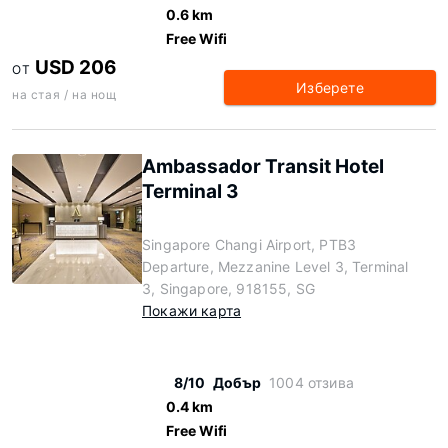
0.6 km
Free Wifi
USD 206
ОТ
Изберете
на стая / на нощ
Ambassador Transit Hotel
Terminal 3
Singapore Changi Airport, PTB3
Departure, Mezzanine Level 3, Terminal
3, Singapore, 918155, SG
Покажи карта
8/10
Добър
1004 отзива
0.4 km
Free Wifi