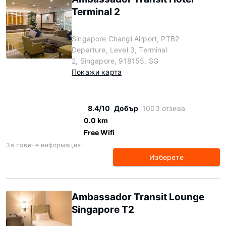
Terminal 2
Singapore Changi Airport, PTB2
Departure, Level 3, Terminal
2, Singapore, 918155, SG
Покажи карта
8.4/10
Добър
1003 отзива
0.0 km
Free Wifi
За повече информация:
Изберете
Ambassador Transit Lounge
Singapore T2