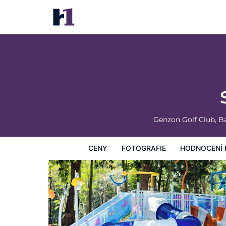
Shenzhen Castle Hotel
Ceny
Fotografie
Hodnocení hostů
Mapa
Hotelo
Genzon Golf Club, B
CENY
FOTOGRAFIE
HODNOCENÍ 