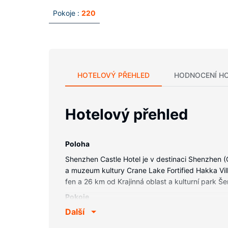
Pokoje :
220
HOTELOVÝ PŘEHLED
HODNOCENÍ H
Hotelový přehled
Poloha
Shenzhen Castle Hotel je v destinaci Shenzhen 
a muzeum kultury Crane Lake Fortified Hakka Vi
fen a 26 km od Krajinná oblast a kulturní park Š
Pokoje
Další
V jednom z 220 klimatizovaných pokojů, k jejichž
peří a exkluzivní ložní prádlo. K pokoji náleží vl