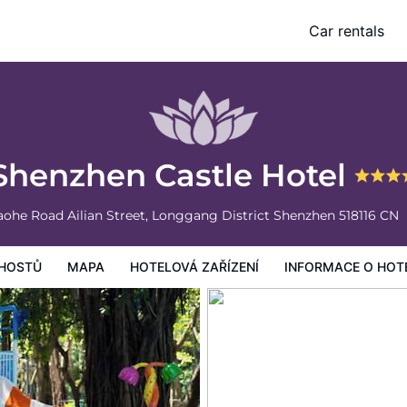
Car rentals
vá zařízení
Informace o hotelu
Všeobecné podmínky hotelu
Shenzhen Castle Hotel
aohe Road Ailian Street, Longgang District
Shenzhen
518116
CN
HOSTŮ
MAPA
HOTELOVÁ ZAŘÍZENÍ
INFORMACE O HOT