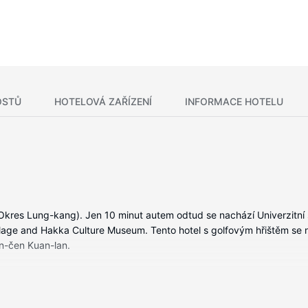
OSTŮ
HOTELOVÁ ZAŘÍZENÍ
INFORMACE HOTELU
(Okres Lung-kang). Jen 10 minut autem odtud se nachází Univerzitn
llage and Hakka Culture Museum. Tento hotel s golfovým hřištěm se
en-čen Kuan-lan.
 vybavení patří lednička a minibar, se budete cítit jako doma. Na po
astní balkon. Bezplatné bezdrátové i pevné připojení k internetu vám za