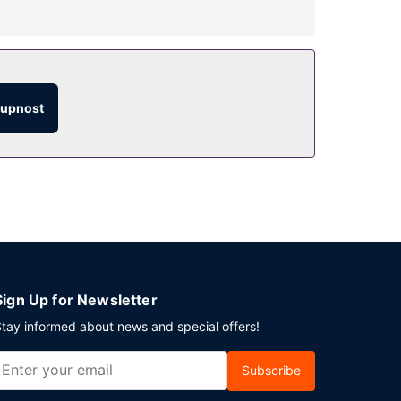
ačních zařízení, mezi něž patří mimo jiné krytý
odej novin a dárkových předmětů. Chystáte-li se
tupnost
 také využít 24hodinovou pokojovou službu nebo
r u bazénu. Hotel podává denně od 6:30 do 10:00
ádat obchodní nebo společenskou akci? V tomto
íplatek jsou hostům poskytovány tyto dopravní
Sign Up for Newsletter
tay informed about news and special offers!
Subscribe