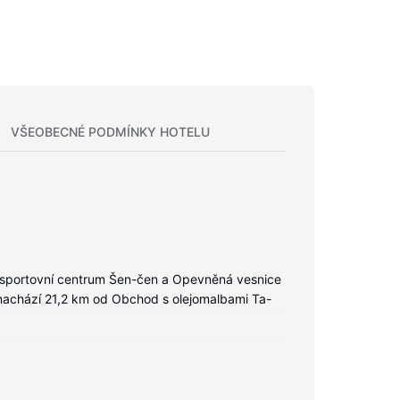
VŠEOBECNÉ PODMÍNKY HOTELU
í sportovní centrum Šen-čen a Opevněná vesnice
 nachází 21,2 km od Obchod s olejomalbami Ta-
steli najdete prošívané přikrývky z prachového
jistí spojení se světem a televize, která nabízí