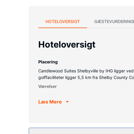
HOTELOVERSIGT
GÆSTEVURDERING
Hoteloversigt
Placering
Candlewood Suites Shelbyville by IHG ligger ved s
golffaciliteter ligger 5,5 km fra Shelby County 
Værelser
Føl dig hjemme i et af de 84 aircondition-afkøle
Læs Mere
topmadras og premium-sengetøj. Der er et 50-to
på nettet. Faciliteter inkluderer skriveborde og 
Ejendomsfacilitet
Drag fordel af rekreative tilbud, såsom et døgnåbe