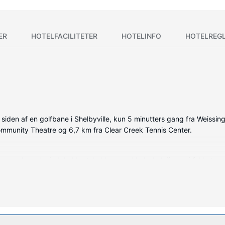
ER
HOTELFACILITETER
HOTELINFO
HOTELREG
iden af en golfbane i Shelbyville, kun 5 minutters gang fra Weissing
Community Theatre og 6,7 km fra Clear Creek Tennis Center.
de værelser, der indeholder tekøkken med køleskab/fryser i fuld stør
mmers fladskærms-tv med kabelkanaler, som sørger for underholdni
mikrobølgeovne, samt telefoner med gratis lokalopkald.
nt fitnesscenter, eller andre faciliteter, inklusive picnicområde og ga