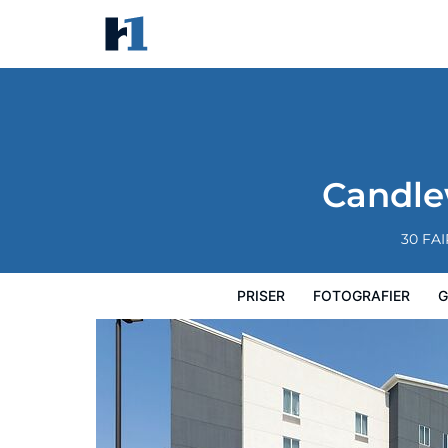
Candlewood Suites Shelbyville
Priser
Fotografier
Gæstevurderinger
Candle
30 FA
PRISER
FOTOGRAFIER
G