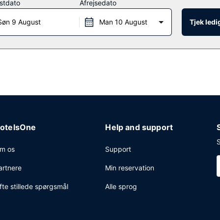
stdato
Afrejsedato
 reception, et pengeskab i receptionen og en elevator. Gratis selvs
Søn 9 August
Man 10 August
Tjek led
otelsOne
Help and support
S
m os
Support
artnere
Min reservation
fte stillede spørgsmål
Alle sprog