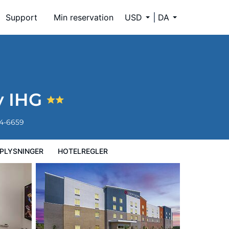
Support
Min reservation
USD
DA
y IHG
34-6659
PLYSNINGER
HOTELREGLER