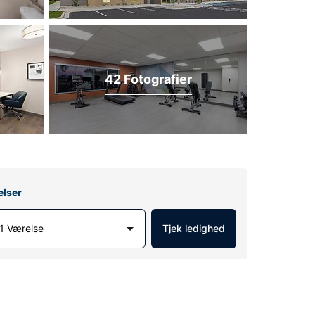
42 Fotografier
elser
1 Værelse
Tjek ledighed