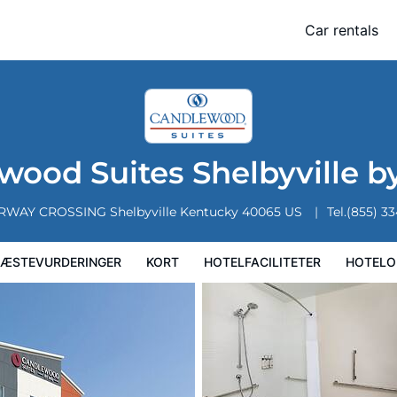
 by IHG
Car rentals
Kort
Hotelfaciliteter
Hoteloplysninger
Hotelregler
wood Suites Shelbyville b
IRWAY CROSSING
Shelbyville
Kentucky
40065
US
Tel.
(855) 3
ÆSTEVURDERINGER
KORT
HOTELFACILITETER
HOTELO