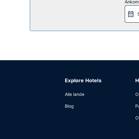
Andre faciliteter
Ankom
Gæsterne har blandt andet adgang til en døgnåben
Explore Hotels
H
Alle lande
O
Blog
P
O