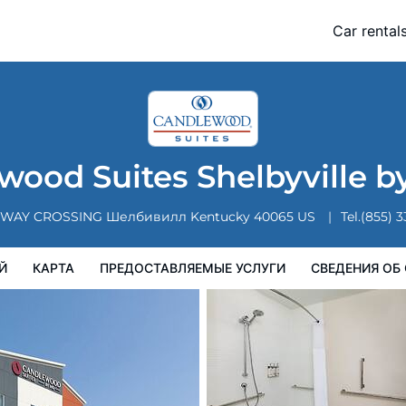
 by IHG
Car rental
Карта
Предоставляемые услуги
Сведения об отеле
Поряд
wood Suites Shelbyville b
RWAY CROSSING
Шелбивилл
Kentucky
40065
US
Tel.
(855) 
Й
КАРТА
ПРЕДОСТАВЛЯЕМЫЕ УСЛУГИ
СВЕДЕНИЯ ОБ 