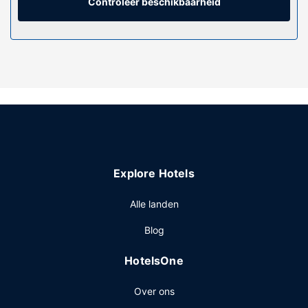
horen een telefoon, net zoals een bureau en een
Controleer beschikbaarheid
koffiezetapparaat/waterkoker.
Algemene voorziening
Profiteer zoveel mogelijk van recreatieve voorzieningen,
met onder meer een binnenzwembad, een bubbelbad en
een sauna. Enkele voorzieningen van dit hotel zijn gratis
wifi, een bankethal en een automaat.
Restaurant
Een gratis continentaal ontbijt is inbegrepen.
Overige voorzieningen
Explore Hotels
Enkele van de voorzieningen zijn een 24-uurs
businesscentrum, een stomerij/wasserijservice en een 24-
Alle landen
uurs receptie.
Blog
HotelsOne
Over ons