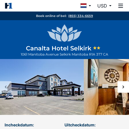
USD
Boek online of bel:
(855) 334-6659
Canalta Hotel Selkirk
1061 Manitoba Avenue
Selkirk
Manitoba
R1A 3T7
CA
Incheckdatum:
Uitcheckdatum: