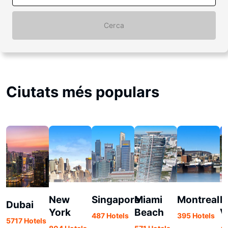
Cerca
Ciutats més populars
New
Singapore
Miami
Montreal
L
Dubai
York
Beach
V
487 Hotels
395 Hotels
5717 Hotels