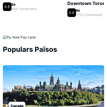
Downtown Toron
Bé
8.8
666 comentaris
Bé
8.8
1732 comentaris
Populars Països
Canada