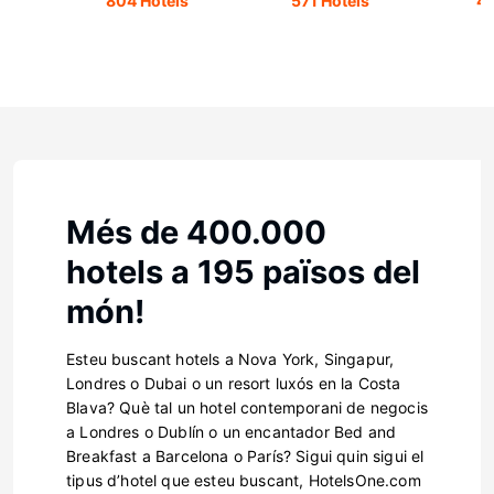
804 Hotels
571 Hotels
42
Més de 400.000
hotels a 195 països del
món!
Esteu buscant hotels a Nova York, Singapur,
Londres o Dubai o un resort luxós en la Costa
Blava? Què tal un hotel contemporani de negocis
a Londres o Dublín o un encantador Bed and
Breakfast a Barcelona o París? Sigui quin sigui el
tipus d’hotel que esteu buscant, HotelsOne.com