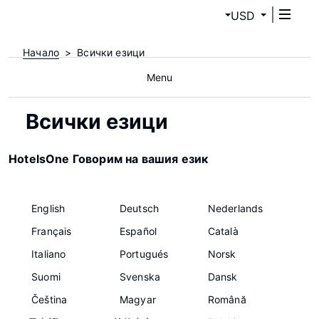
USD
Начало
Всички езици
Menu
Всички езици
HotelsOne Говорим на вашия език
English
Deutsch
Nederlands
Français
Español
Català
Italiano
Portugués
Norsk
Suomi
Svenska
Dansk
Čeština
Magyar
Română