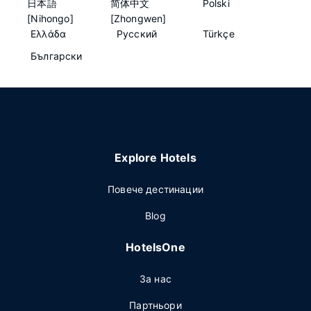
日本語
简体中文
Polski
[Nihongo]
[Zhongwen]
Ελλάδα
Русский
Türkçe
Български
Explore Hotels
Повече дестинации
Blog
HotelsOne
За нас
Партньори