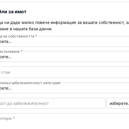
ли за имот
а ни даде малко повече информация за вашата собственост, з
ане в нашата база данни.
и на собствеността
*
настаняване
*
 стаи
лизък забележителност категория
ост до забележителност
ентари
*