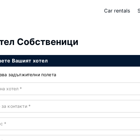
Car rentals
тел Собственици
вете Вашият хотел
зва задължителни полета
на хотел
*
 за контакти
*
ес
*