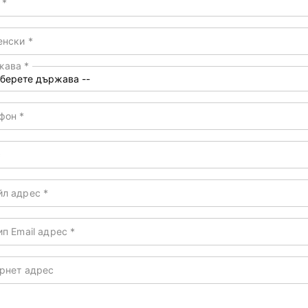
д
*
енски
*
жава
*
ефон
*
с
йл адрес
*
ип Email адрес
*
рнет адрес