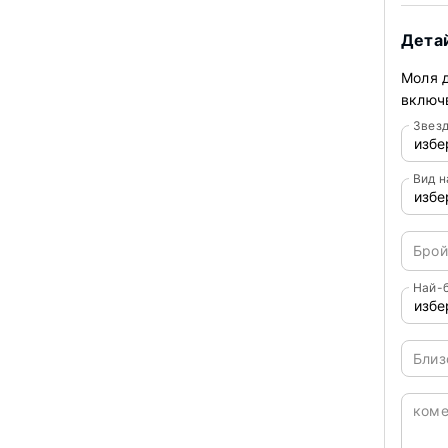
Детай
Моля д
включв
Звезд
Вид 
Брой
Най-б
Близ
ком