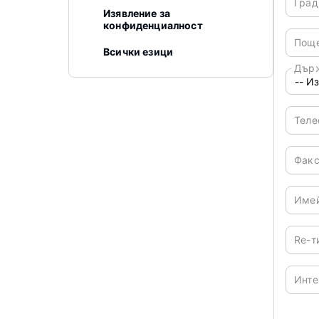
Гра
Изявление за
конфиденциалност
Пощ
Всички езици
Дър
Тел
Фак
Име
Re-т
Инте