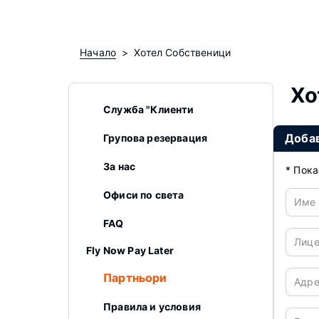
Начало
Хотел Собственици
Хо
Служба "Клиенти
Доба
Групова резервация
За нас
*
Пока
Офиси по света
Име 
FAQ
Лице
Fly Now Pay Later
Партньори
Адр
Правила и условия