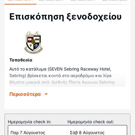
Επισκόπηση ξενοδοχείου
Τοποθεσία
Αυτό το κατάλυμα (SEVEN Sebring Raceway Hotel,
Sebring) βρίσκεται κοντά στο αεροδρόμιο και λίγα
βήματα μακριά από: Διεθνής Πίστα Αγώνων Sebring.
Αυτό το ξενοδοχείο απέχει 7,5 χλμ. από: Μουσείο
Περισσότερα
Στρατιωτικών Θαλάσσιων Υπηρεσιών και 7,8 χλμ. από:
Λίμνη Ιστοκπόγκα.
Δωμάτια
Νιώστε σαν στο σπίτι σας σε ένα από τα 123
Ημερομηνία check in:
Ημερομηνία check out:
κλιματιζόμενα δωμάτια, όπου υπάρχουν φούρνοι
Παρ 7 Αύγουστος
Σάβ 8 Αύγουστος
μικροκυμάτων και τηλεοράσεις με επίπεδη οθόνη. Το