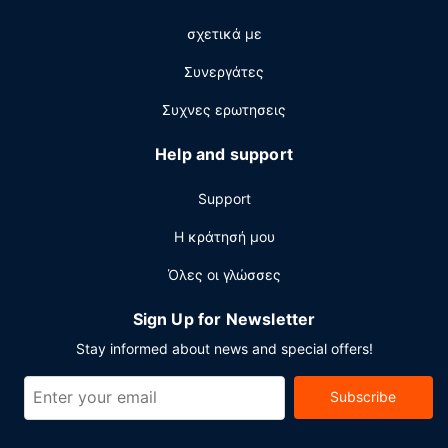
μεταξύ 6:00 π.μ. - 9:00 π.μ..
σχετικά με
Άλλες παροχές
Συνεργάτες
Στις σημαντικές παροχές περιλαμβάνονται γρήγορο
check-out, ρεσεψιόν όλο το 24ωρο και αποθήκευση
Συχνες ερωτησεις
αποσκευών. Θέλετε να οργανώσετε μια εκδήλωση σε
αυτήν την πόλη (Sebring); Αυτό το ξενοδοχείο διαθέτει
Help and support
χώρο που είναι 418 τετραγωνικά μέτρα και
περιλαμβάνει συνεδριακό χώρο και 5 αίθουσες
Support
συνεδριάσεων. Στους χώρους μας θα βρείτε δωρεάν
στάθμευση χωρίς παρκαδόρο.
Η κράτησή μου
Όλες οι γλώσσες
Sign Up for Newsletter
Stay informed about news and special offers!
Subscribe