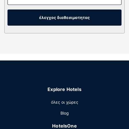
δωμάτιό σας διαθέτει άνετο κρεβάτι (με ανώστρωμα).
Mπορείτε να είστε πάντα online με δωρεάν ασύρματη
πρόσβαση στο ίντερνετ κι επίσης παρέχονται για τη
έλεγχος διαθεσιμοτητας
διασκέδασή σας καλωδιακά κανάλια. Τα ιδιωτικά
μπάνια με ντουζιέρες διαθέτουν πιστολάκια μαλλιών και
οδοντόβουρτσες και οδοντόκρεμα.
Παροχές καταλύματος
Απολαύστε τις ψυχαγωγικές δραστηριότητες που
προσφέρονται, όπως εξωτερική πισίνα και γυμναστήριο
ανοιχτό όλο το 24ωρο. Οι επιπλέον παροχές σε αυτό το
ξενοδοχείο περιλαμβάνουν δωρεάν ασύρματο ίντερνετ,
κατάστημα δώρων/περίπτερο με εφημερίδες και
υπηρεσίες γάμου.
Explore Hotels
Εστιατόριο
όλες οι χώρες
Ικανοποιήστε την όρεξή σας με αμερικανική κουζίνα
στο Apex at Seven, ένα από τα 2 εστιατόρια που
Blog
υπάρχουν σε αυτό το ξενοδοχείο. Χαλαρώστε στο τέλος
της μέρας με ένα ποτό στο μπαρ/lounge. Με επιπλέον
HotelsOne
χρέωση είναι διαθέσιμο πρωινό (σε μπουφέ) καθημερινά