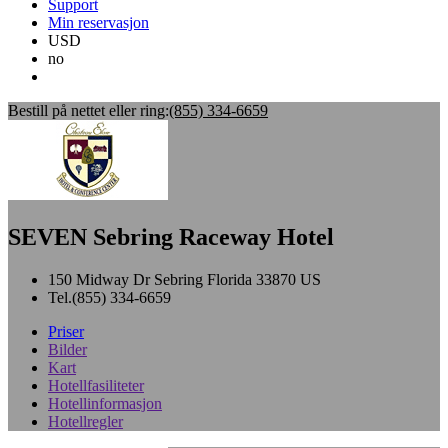
Support
Min reservasjon
USD
no
Bestill på nettet eller ring:
(855) 334-6659
SEVEN Sebring Raceway Hotel
150 Midway Dr
Sebring
Florida
33870
US
Tel.
(855) 334-6659
Priser
Bilder
Kart
Hotellfasiliteter
Hotellinformasjon
Hotellregler