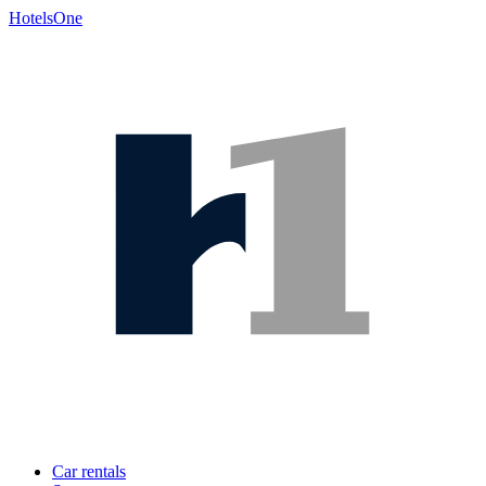
HotelsOne
Car rentals