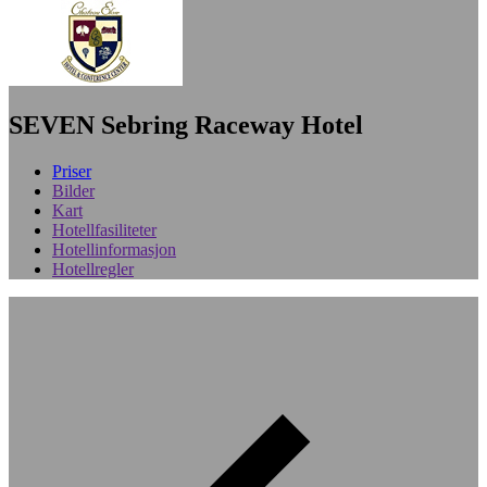
SEVEN Sebring Raceway Hotel
Priser
Bilder
Kart
Hotellfasiliteter
Hotellinformasjon
Hotellregler