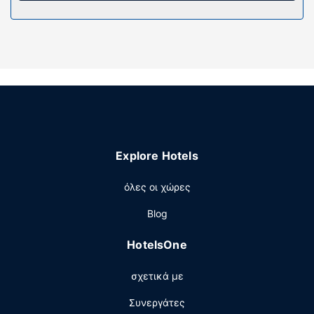
συνδυασμό ντουζιέρας-μπανιέρας. Οι παροχές
περιλαμβάνουν βραστήρες για καφέ/τσάι και δωρεάν
φακελάκια τσαγιού/στιγμιαίο καφέ. Παρέχεται επίσης
οροφοκομία καθημερινά.
Παροχές καταλύματος
Μην παραλείψετε να δοκιμάσετε τις ψυχαγωγικές
δραστηριότητες που προσφέρονται, όπως εσωτερική
πισίνα και εποχική εξωτερική πισίνα. Οι επιπλέον
παροχές σε αυτό το ξενοδοχείο περιλαμβάνουν δωρεάν
Explore Hotels
ασύρματο ίντερνετ, χώρο για πικνίκ και αίθουσα
συνεστιάσεων.
όλες οι χώρες
Εστιατόριο
Blog
Σερβίρεται δωρεάν πρωινό (ευρωπαϊκό) καθημερινά
μεταξύ 7:00 π.μ. - 9:30 π.μ..
HotelsOne
Άλλες παροχές
σχετικά με
Στις σημαντικές παροχές περιλαμβάνονται ρεσεψιόν
όλο το 24ωρο, εγκαταστάσεις πλυντηρίων και ένας
Συνεργάτες
αυτόματος πωλητής. Στους χώρους μας θα βρείτε