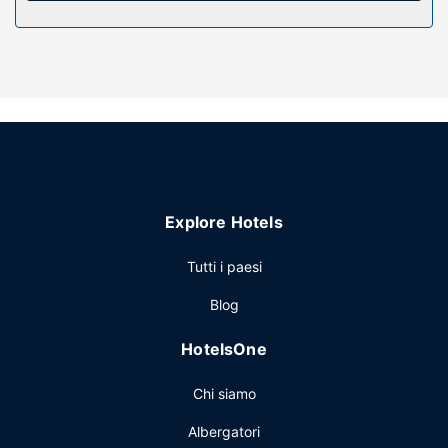
Attrattive della proprietà
Approfitta dei servizi ricreativi disponibili, che includono
una piscina coperta e una piscina stagionale all'aperto.
Questo hotel propone, inoltre, il Wi-Fi gratuito, un'area
picnic e una sala ricevimenti.
Ristorante
La colazione continentale viene servita gratuitamente tutti i
giorni dalle ore 07:00 alle ore 09:30.
Explore Hotels
Altre attrattive
Potrai usufruire di una reception aperta 24 ore su 24, un
Tutti i paesi
servizio lavanderia e un distributore automatico. Il un
Blog
parcheggio gratuito è disponibile in loco.
HotelsOne
Chi siamo
Albergatori