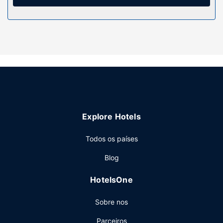
é efetuada diária.
Serviço do hotel
Deleite-se com massagens e tratamentos faciais. Se
procura opções de entretenimento e de lazer, encontrará
uma piscina exterior e aluguer de bicicletas. O espaço
dispõe também de Wi-fi grátis e de um salão de
banquetes.
Restaurante
Para recarregar baterias, dirija-se ao restaurante dSanta
Explore Hotels
Maria del Cabo. Comece as suas manhãs da melhor forma
com um pequeno-almoço buffet grátis, servido
Todos os países
diariamente entre as 7:00 e as 10:00.
Outros serviços
Blog
Armazenamento de bagagem e uma lavandaria estão
HotelsOne
entre o leque de comodidades oferecidas por Este hotel.
Sobre nos
Parceiros