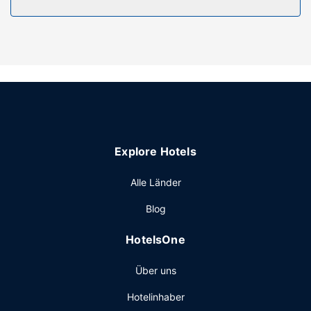
Ausstattung der Anlage
Massagen und Gesichtsbehandlungen garantieren
Entspannung pur. Für deine Freizeit bieten sich folgende
Einrichtungen an: Außenpool und Fahrradverleih. Auch
kostenloses WLAN und ein Bankettsaal werden
angeboten.
Restaurant
Santa Maria del Cabo bietet seinen Gästen ein Restaurant
Explore Hotels
mit köstlichen Speisen. Ein inbegriffenes Frühstücksbuffet
wird täglich von 07:00 Uhr bis 10:00 Uhr angeboten.
Alle Länder
Sonstige Einrichtungen
Blog
Zum Angebot gehören eine Gepäckaufbewahrung und
eine Wäscherei.
HotelsOne
Über uns
Hotelinhaber