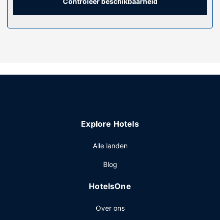
een bureau en een zitruimte.
Controleer beschikbaarheid
Algemene voorziening
De accommodatie heeft een terras en een tuin waar je van
het uitzicht kunt genieten, maar profiteer ook van gratis
wifi. Andere voorzieningen van deze bed & breakfast in
koloniale stijl zijn cadeauwinkels/kiosken en een
picknickplaats.
Restaurant
Dagelijks kun je van 09.00 uur tot 10.00 uur genieten van
een gratis continentaal ontbijt.
Explore Hotels
Overige voorzieningen
Enkele van de voorzieningen zijn een snelle incheckservice
Alle landen
en een snelle uitcheckservice. Ter plaatse heb je gratis
Blog
parkeerplaatsen.
HotelsOne
Over ons