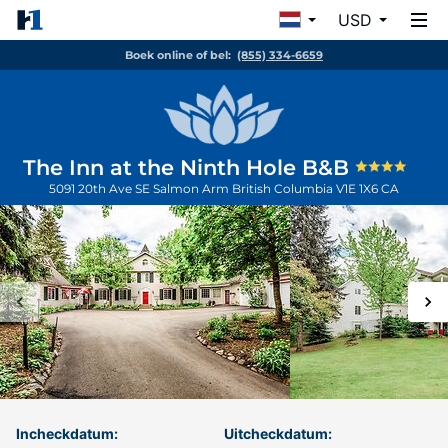
USD
Boek online of bel:
(855) 334-6659
The Inn at the Ninth Hole B&B
5091 20th Ave SE
Salmon Arm
British Columbia
V1E 1X6
CA
Incheckdatum:
Uitcheckdatum: