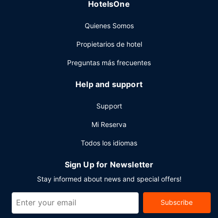
Otros servicios
HotelsOne
Tendrás periódicos gratuitos en el vestíbulo, tintorería y un
Quienes Somos
servicio de recepción las 24 horas a tu disposición. ¿Estás
organizando un evento en Salamanca? En este hotel tienes
Propietarios de hotel
a tu disposición 349 metros cuadrados de espacio con
centro de conferencias y 4 salas de reuniones. Hay un
Preguntas más frecuentes
aparcamiento sin asistencia (de pago) disponible.
Help and support
Support
Mi Reserva
Todos los idiomas
Sign Up for Newsletter
Stay informed about news and special offers!
Subscribe