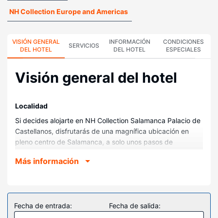
NH Collection Europe and Americas
VISIÓN GENERAL
INFORMACIÓN
CONDICIONES
SERVICIOS
DEL HOTEL
DEL HOTEL
ESPECIALES
Visión general del hotel
Localidad
Si decides alojarte en NH Collection Salamanca Palacio de
Castellanos, disfrutarás de una magnífica ubicación en
pleno centro de Salamanca, a solo unos pasos de
Convento de Las Dueñas y Convento de San Esteban.
Más información
Además, este hotel se encuentra a 0,1 km de Catedral
Nueva de Salamanca y a 0,1 km de Cueva de Salamanca.
Habitaciones
Te sentirás como en tu propia casa en cualquiera de las 62
Fecha de entrada:
Fecha de salida:
habitaciones con aire acondicionado y minibar. La