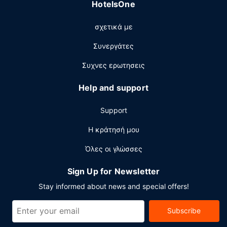
HotelsOne
διαθέσιμο πρωινό (σε μπουφέ) καθημερινά.
Άλλες παροχές
σχετικά με
Στις σημαντικές παροχές περιλαμβάνονται δωρεάν
Συνεργάτες
εφημερίδες στο λόμπι, υπηρεσίες στεγνοκαθαριστηρίου/
πλυντηρίων και ρεσεψιόν όλο το 24ωρο. Θέλετε να
Συχνες ερωτησεις
οργανώσετε μια εκδήλωση σε αυτήν την πόλη
(Σαλαμάνκα); Αυτό το ξενοδοχείο διαθέτει χώρο που
Help and support
είναι 349 τετραγωνικά μέτρα και περιλαμβάνει ένα
συνεδριακό κέντρο και 4 αίθουσες συνεδριάσεων. Στους
Support
χώρους μας θα βρείτε στάθμευση χωρίς παρκαδόρο (με
χρέωση).
Η κράτησή μου
Όλες οι γλώσσες
Sign Up for Newsletter
Stay informed about news and special offers!
Subscribe