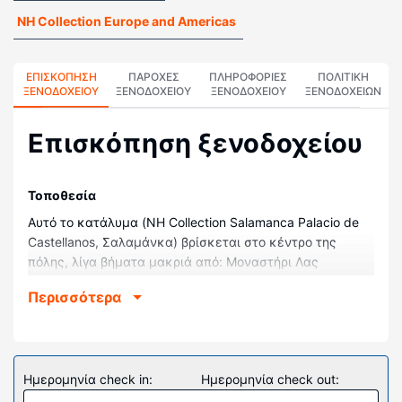
NH Collection Europe and Americas
ΕΠΙΣΚΌΠΗΣΗ
ΠΑΡΟΧΕΣ
ΠΛΗΡΟΦΟΡΊΕΣ
ΠΟΛΙΤΙΚΗ
ΞΕΝΟΔΟΧΕΊΟΥ
ΞΕΝΟΔΟΧΕΙΟΥ
ΞΕΝΟΔΟΧΕΊΟΥ
ΞΕΝΟΔΟΧΕΊΩΝ
Επισκόπηση ξενοδοχείου
Τοποθεσία
Αυτό το κατάλυμα (NH Collection Salamanca Palacio de
Castellanos, Σαλαμάνκα) βρίσκεται στο κέντρο της
πόλης, λίγα βήματα μακριά από: Μοναστήρι Λας
Ντουένας και Μονή San Esteban. Αυτό το ξενοδοχείο
Περισσότερα
απέχει 0,1 χλμ. από: Νέος Καθεδρικός της Σαλαμάνκα
και 0,1 χλμ. από: Κουέβα δε Σαλαμάνκα.
Δωμάτια
Νιώστε σαν στο σπίτι σας σε ένα από τα 62
Ημερομηνία check in:
Ημερομηνία check out:
κλιματιζόμενα δωμάτια, όπου θα βρείτε την εξής