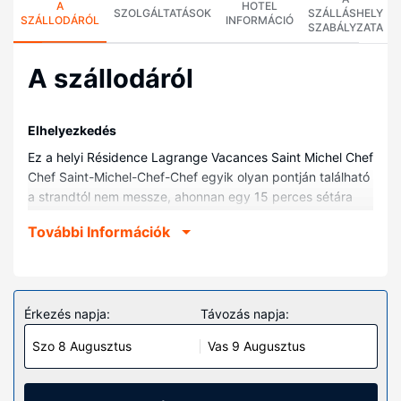
A
HOTEL
SZOLGÁLTATÁSOK
SZÁLLÁSHELY
SZÁLLODÁRÓL
INFORMÁCIÓ
SZABÁLYZATA
A szállodáról
Elhelyezkedés
Ez a helyi Résidence Lagrange Vacances Saint Michel Chef
Chef Saint-Michel-Chef-Chef egyik olyan pontján található
a strandtól nem messze, ahonnan egy 15 perces sétára
esik pl. Grande Plage de Saint-Michel vagy Vizcayai-öböl.
További Információk
Ez a helyi rezidencia kb. 29,4 km-re található La Baule-i
tengerpart, ill. 1,5 km-re Gohaud strand helyszíneitől.
Szobák
Helyezze magát kényelembe a(z) 75 szoba egyikében,
Érkezés napja:
Távozás napja:
melyekben teakonyhák, hűtőszekrény és mikrohullámú
Szo 8 Augusztus
Vas 9 Augusztus
sütők is található. A kényelmi felszerelések és
szolgáltatások közé tartozik alvókanapé. Külön kérésre
pedig vasaló/vasalódeszka és gyerekágy/csecsemőágy