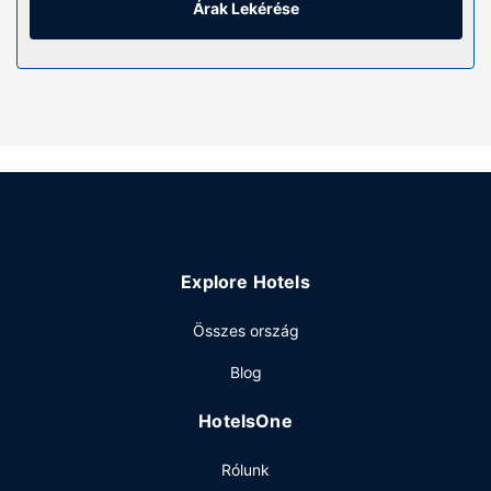
(felár ellenében) is rendelkezésre áll.
Árak Lekérése
Az ingatlanhoz tartozó felszereltség
Hogy tejesen ellazuljon és kikapcsoljon, gyönyörködjön
a(z) terasz és a(z) kert nyújtotta kilátásban. Ha viszont
kicsit aktívabb időtöltésre vágyik, akkor vegye igénybe a
helyszíni szabadidős szolgáltatásokat és létesítményeket,
mint például a(z) szezonális szabadtéri medence.
Egyéb felszereltség
Az autóval érkező vendégek számára ingyenes egyéni
parkolás biztosított a helyszínen.
Explore Hotels
Összes ország
Blog
HotelsOne
Rólunk