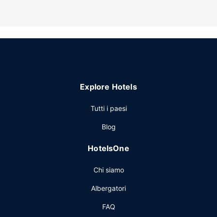
access and barbecue grills.
Altre attrattive
Free self parking is available onsite.
Explore Hotels
Tutti i paesi
Blog
HotelsOne
Chi siamo
Albergatori
FAQ