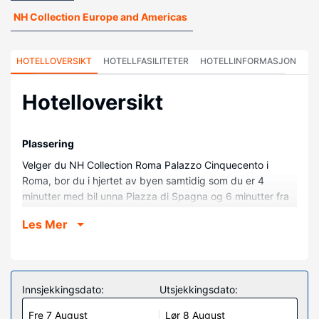
NH Collection Europe and Americas
HOTELLOVERSIKT
HOTELLFASILITETER
HOTELLINFORMASJON
HO
Hotelloversikt
Plassering
Velger du NH Collection Roma Palazzo Cinquecento i
Roma, bor du i hjertet av byen samtidig som du er 4
minutter med bil unna Piazza di Spagna og 6 minutter fra
Trevi-fontenen. Dette hotellet i luksuriøs stil ligger 2,7 mi
Les Mer
(4,3 km) unna Circus Maximus og 3 mi (4,8 km) unna Villa
Borghese.
Rom
Føl deg som hjemme i et av de 177 gjesterommene, som
Innsjekkingsdato:
Utsjekkingsdato:
har minibar og Flatskjerm-TV. Du kan holde deg oppdatert
Fre 7 August
Lør 8 August
med wi-fi (inkludert) på rommet, og underholdningen er