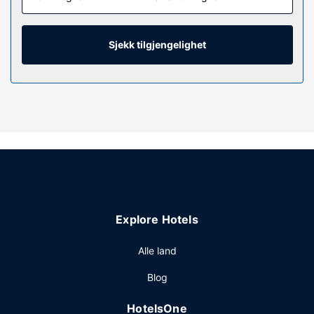
sikret med parabol-TV. Rommene har privat bad med dusj,
toalettartikler (inkludert) og bideer. Rommet har telefon,
samt safe og skrivebord.
Sjekk tilgjengelighet
Fasiliteter på eiendommen
Dra nytte av blant annet et treningssenter eller nyt utsikten
fra en takterrasse og en hage. Dette hotellet tilbyr også
wi-fi (inkludert), concierge-tjenester og bankettsal.
Restaurant
Ta deg et måltid i restauranten eller bli på rommet og
benytt deg av dette hotellets romservice (døgnet rundt).
Rund av dagen med noe å drikke i baren/loungen.
Frokostbuffé tilbys daglig fra kl. 07.00 til kl. 10.00 mot et
Explore Hotels
tillegg.
Andre fasiliteter
Alle land
Gjester har tilgang til blant annet et forretningssenter,
Blog
renseri-/vaskeritjenester og en døgnåpen resepsjon.
Gjestene tilbys ubetjent parkering (mot et tillegg) på
HotelsOne
stedet.