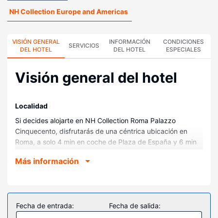
NH Collection Europe and Americas
VISIÓN GENERAL
INFORMACIÓN
CONDICIONES
SERVICIOS
DEL HOTEL
DEL HOTEL
ESPECIALES
Visión general del hotel
Localidad
Si decides alojarte en NH Collection Roma Palazzo
Cinquecento, disfrutarás de una céntrica ubicación en
Roma, a solo 4 min en coche de Plaza de España y 6 min
de Fontana di Trevi. Además, este hotel de lujo se
Más información
encuentra a 4,3 km de Circo Máximo y a 4,8 km de Villa
Borghese.
Habitaciones
Te sentirás como en tu propia casa en cualquiera de las
Fecha de entrada:
Fecha de salida:
177 habitaciones con minibar y televisión de pantalla