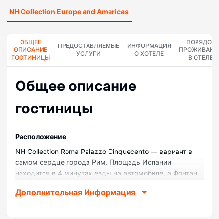
NH Collection Europe and Americas
ОБЩЕЕ
ПОРЯДОК
ПРЕДОСТАВЛЯЕМЫЕ
ИНФОРМАЦИЯ
ОПИСАНИЕ
ПРОЖИВАНИ
УСЛУГИ
О ХОТЕЛЕ
ГОСТИНИЦЫ
В ОТЕЛЕ
Общее описание
гостиницы
Pасположение
NH Collection Roma Palazzo Cinquecento — вариант в
самом сердце города Рим. Площадь Испании
находится в 4 минутах езды на автомобиле, а Фонтан
«Треви» — в 6 минутах езды. Отель класса «люкс» —
Дополнительная Информация
вариант с прекрасным расположением: Большой цирк
находится в 4,3 км, Вилла Боргезе — в 4,8 км от него.