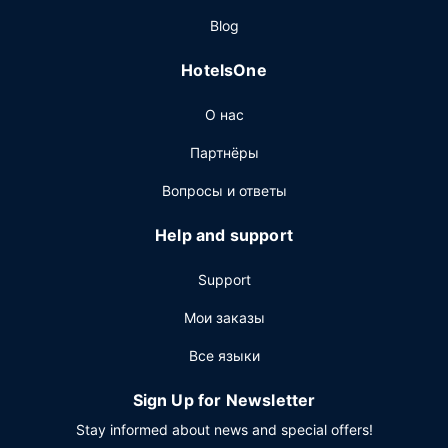
Ресторан
Blog
Когда вы проголодаетесь, зайдите в ресторан. Тем,
кому не хочется покидать свой номер, этот отель
HotelsOne
также предлагает круглосуточное обслуживание
номеров. Проведите отличный вечер в баре/лаунже.
О нас
Завтрак (шведский стол) предлагается ежедневно с
07:00 до 10:00 за дополнительную плату.
Партнёры
Другие особенности
Вопросы и ответы
Для удобства гостей предоставляется следующее:
бизнес-центр, химчистка или прачечная и
Help and support
круглосуточная работа стойки регистрации.
Предоставляется самостоятельная парковка (за
Support
дополнительную плату).
Мои заказы
Все языки
Sign Up for Newsletter
Stay informed about news and special offers!