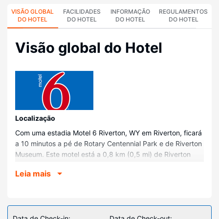
VISÃO GLOBAL
FACILIDADES
INFORMAÇÃO
REGULAMENTOS
DO HOTEL
DO HOTEL
DO HOTEL
DO HOTEL
Visão global do Hotel
Localização
Com uma estadia Motel 6 Riverton, WY em Riverton, ficará
a 10 minutos a pé de Rotary Centennial Park e de Riverton
Museum. Este motel está a 0,8 km (0,5 mi) de Riverton
City Park e a 1 km (0,6 mi) de Veteran's Park.
Leia mais
Quartos
Sinta-se em casa num dos 45 quartos com um televisor de
ecrã plano. O acesso à internet sem fios permite-lhe estar
sempre contactável. Ao final do dia, assista a uma seleção
Data de Check-in:
Data de Check-out: