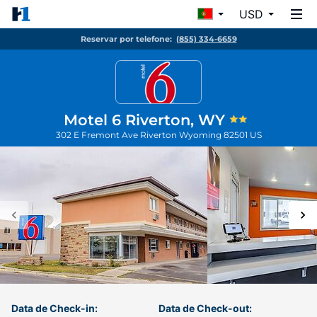
USD
Reservar por telefone:
(855) 334-6659
Motel 6 Riverton, WY
302 E Fremont Ave
Riverton
Wyoming
82501
US
Data de Check-in:
Data de Check-out: