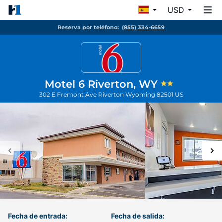
USD
Reserva por teléfono:
(855) 334-6659
Motel 6 Riverton, WY
302 E Fremont Ave
Riverton
Wyoming
82501
US
Fecha de entrada:
Fecha de salida: