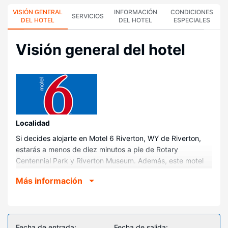
VISIÓN GENERAL
INFORMACIÓN
CONDICIONES
SERVICIOS
DEL HOTEL
DEL HOTEL
ESPECIALES
Visión general del hotel
Localidad
Si decides alojarte en Motel 6 Riverton, WY de Riverton,
estarás a menos de diez minutos a pie de Rotary
Centennial Park y Riverton Museum. Además, este motel
se encuentra a 0,8 km de Parque municipal de Riverton y
Más información
a 1 km de Veteran's Park.
Habitaciones
Disfruta de una agradable estancia en una de las 45
habitaciones con televisión de pantalla plana. La conexión
Fecha de entrada:
Fecha de salida: