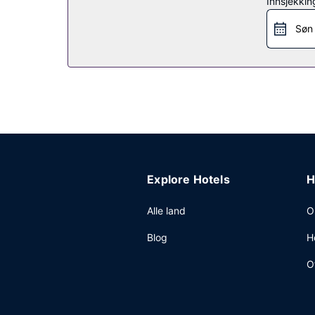
Innsjekkin
Søn
Explore Hotels
H
Alle land
O
Blog
H
O