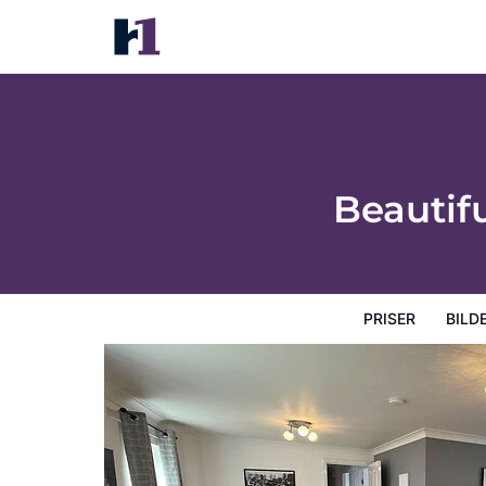
Beautiful 2-bed Apartment in Renfrew
Priser
Bilder
Kart
Hotellfasiliteter
Hotellinforma
Beautif
PRISER
BILD