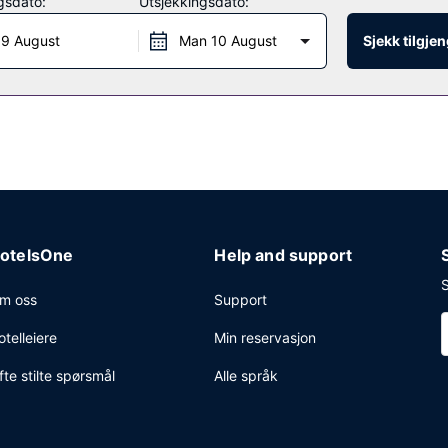
gsdato:
Utsjekkingsdato:
 9 August
Man 10 August
Sjekk tilgje
otelsOne
Help and support
S
m oss
Support
otelleiere
Min reservasjon
fte stilte spørsmål
Alle språk