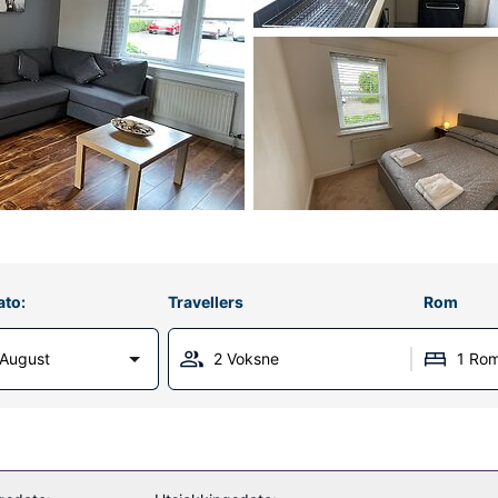
ato:
Travellers
Rom
 August
2 Voksne
1 Ro