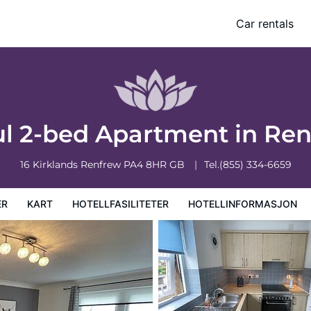
Car rentals
sjon
Hotellregler
ul 2-bed Apartment in Re
16 Kirklands
Renfrew
PA4 8HR
GB
Tel.
(855) 334-6659
ER
KART
HOTELLFASILITETER
HOTELLINFORMASJON