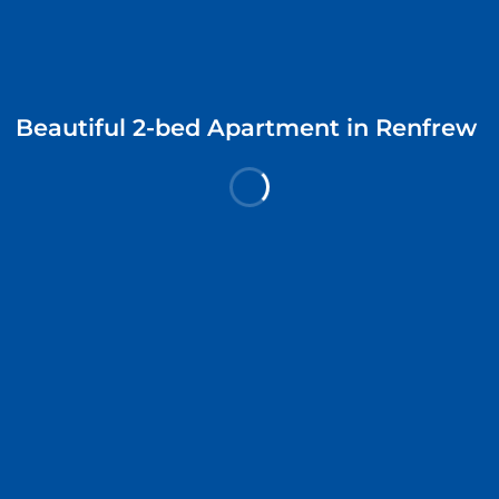
Чтв 6 Август
Пят 7 Август
Проверить наличие мест
Beautiful 2-bed Apartment in Renfrew
Explore Hotels
все страны
Blog