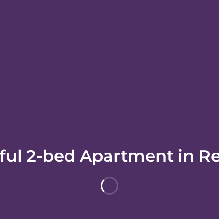
Travellers
客
ful 2-bed Apartment in 
 9 8月
2 成人
TS
25+ YEARS OF EXPERIENCE
24/7 MULTILINGU