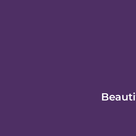
入住日期:
退房日期:
Beauti
星期六 8 8月
星期日
SECURE BOOKING & ENCRYPTED PAYMEN