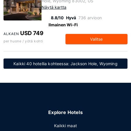
Hole, Wyoming 83002, US
Näytä kartta
8.8/10
Hyvä
736 arvioon
Ilmainen Wi-Fi
USD 749
ALKAEN
Valitse
per huone / yötä kohti
Kaikki 40 hotellia kohteessa: Jackson Hole, Wyoming
Explore Hotels
Kaikki maat