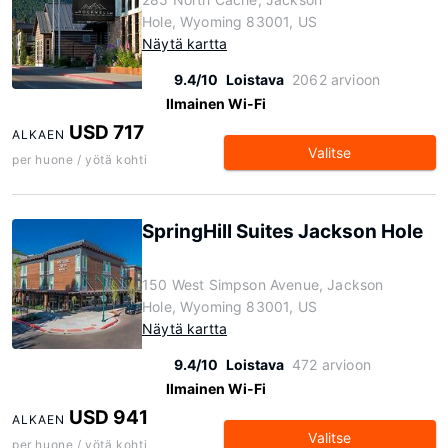
Hole, Wyoming 83001, US
Näytä kartta
9.4/10
Loistava
2062 arvioon
Ilmainen Wi-Fi
USD 717
ALKAEN
Valitse
per huone / yötä kohti
SpringHill Suites Jackson Hole
150 West Simpson Avenue, Jackson
Hole, Wyoming 83001, US
Näytä kartta
9.4/10
Loistava
472 arvioon
Ilmainen Wi-Fi
USD 941
ALKAEN
Valitse
per huone / yötä kohti