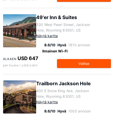
49'er Inn & Suites
330 West Pearl Street, Jackson
Hole, Wyoming 83001, US
Näytä kartta
8.6/10
Hyvä
1810 arvioon
Ilmainen Wi-Fi
USD 647
ALKAEN
Valitse
per huone / yötä kohti
Trailborn Jackson Hole
400 E Snow King Ave, Jackson
Hole, Wyoming 83001, US
Näytä kartta
8.6/10
Hyvä
1000 arvioon