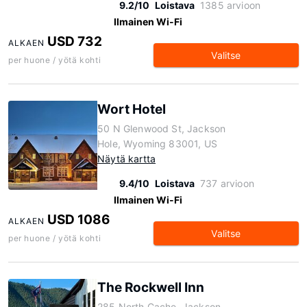
9.2/10
Loistava
1385 arvioon
Ilmainen Wi-Fi
USD 732
ALKAEN
Valitse
per huone / yötä kohti
Wort Hotel
50 N Glenwood St, Jackson
Hole, Wyoming 83001, US
Näytä kartta
9.4/10
Loistava
737 arvioon
Ilmainen Wi-Fi
USD 1086
ALKAEN
Valitse
per huone / yötä kohti
The Rockwell Inn
285 North Cache, Jackson