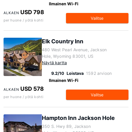
Ilmainen Wi-Fi
USD 798
ALKAEN
Valitse
per huone / yötä kohti
Elk Country Inn
480 West Pearl Avenue, Jackson
Hole, Wyoming 83001, US
Näytä kartta
9.2/10
Loistava
1592 arvioon
Ilmainen Wi-Fi
USD 578
ALKAEN
Valitse
per huone / yötä kohti
Hampton Inn Jackson Hole
350 S. Hwy 89, Jackson