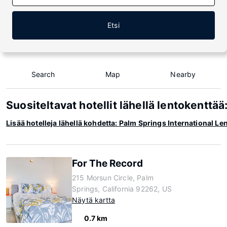
Etsi
Search
Map
Nearby
Suositeltavat hotellit lähellä lentokenttä
Lisää hotelleja lähellä kohdetta: Palm Springs International Le
For The Record
215 Morsun Circle, Palm
Springs, California 92262, US
Näytä kartta
0.7 km