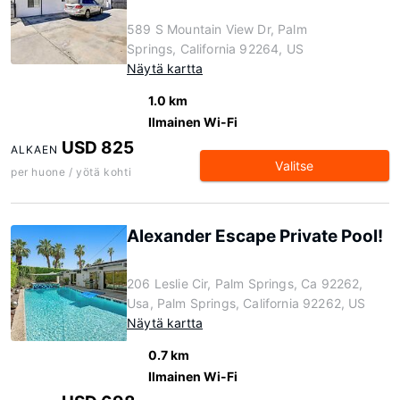
589 S Mountain View Dr, Palm
Springs, California 92264, US
Näytä kartta
1.0 km
Ilmainen Wi-Fi
USD 825
ALKAEN
Valitse
per huone / yötä kohti
Alexander Escape Private Pool!
206 Leslie Cir, Palm Springs, Ca 92262,
Usa, Palm Springs, California 92262, US
Näytä kartta
0.7 km
Ilmainen Wi-Fi