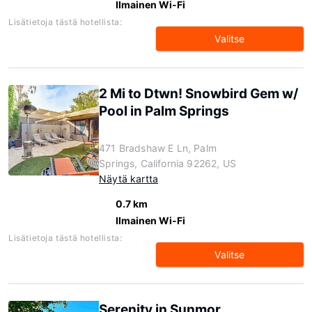
Ilmainen Wi-Fi
Lisätietoja tästä hotellista:
Valitse
2 Mi to Dtwn! Snowbird Gem w/
Pool in Palm Springs
471 Bradshaw E Ln, Palm
Springs, California 92262, US
Näytä kartta
0.7 km
Ilmainen Wi-Fi
Lisätietoja tästä hotellista:
Valitse
Serenity in Sunmor