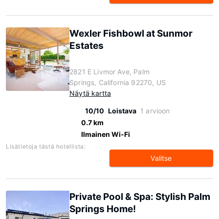
Wexler Fishbowl at Sunmor
Estates
2821 E Livmor Ave, Palm
Springs, California 92270, US
Näytä kartta
10/10
Loistava
1 arvioon
0.7 km
Ilmainen Wi-Fi
Lisätietoja tästä hotellista:
Valitse
Private Pool & Spa: Stylish Palm
Springs Home!