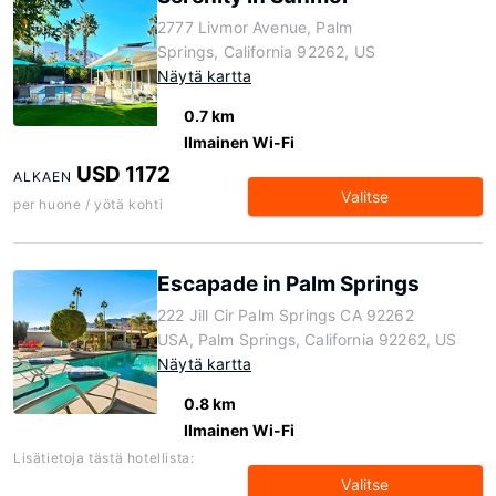
2777 Livmor Avenue, Palm
Springs, California 92262, US
Näytä kartta
0.7 km
Ilmainen Wi-Fi
USD 1172
ALKAEN
Valitse
per huone / yötä kohti
Escapade in Palm Springs
222 Jill Cir Palm Springs CA 92262
USA, Palm Springs, California 92262, US
Näytä kartta
0.8 km
Ilmainen Wi-Fi
Lisätietoja tästä hotellista:
Valitse