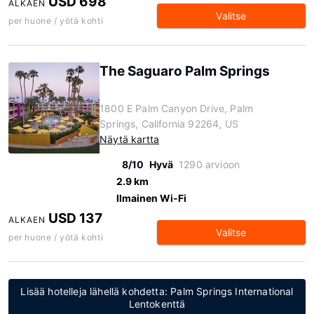
USD 698
ALKAEN
Valitse
per huone / yötä kohti
The Saguaro Palm Springs
1800 E Palm Canyon Drive, Palm
Springs, California 92264, US
Näytä kartta
8/10
Hyvä
1290 arvioon
2.9 km
Ilmainen Wi-Fi
USD 137
ALKAEN
Valitse
per huone / yötä kohti
Lisää hotelleja lähellä kohdetta: Palm Springs International
Lentokenttä