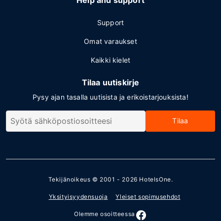
Help and support
Support
Omat varaukset
Kaikki kielet
Tilaa uutiskirje
Pysy ajan tasalla uutisista ja erikoistarjouksista!
Tilaa
Tekijänoikeus © 2001 - 2026
HotelsOne
.
Yksityisyydensuoja
Yleiset sopimusehdot
Olemme osoitteessa