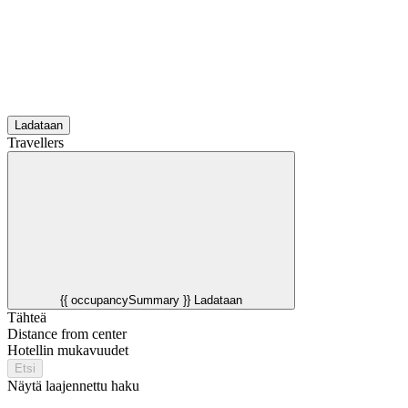
Ladataan
Travellers
{{ occupancySummary }}
Ladataan
Tähteä
Distance from center
Hotellin mukavuudet
Etsi
Näytä laajennettu haku