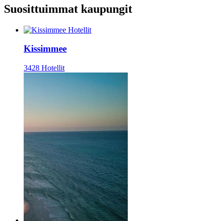
Suosittuimmat kaupungit
Kissimmee
3428 Hotellit