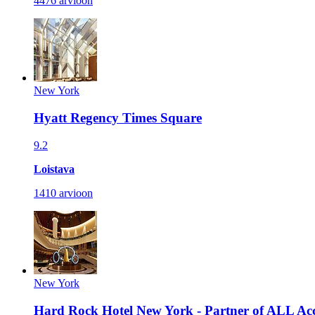
4476 arvioon
New York
Hyatt Regency Times Square
9.2
Loistava
1410 arvioon
New York
Hard Rock Hotel New York - Partner of ALL Ac