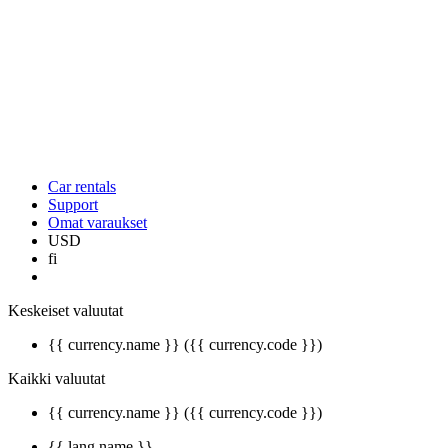
Car rentals
Support
Omat varaukset
USD
fi
Keskeiset valuutat
{{ currency.name }} ({{ currency.code }})
Kaikki valuutat
{{ currency.name }} ({{ currency.code }})
{{ lang.name }}