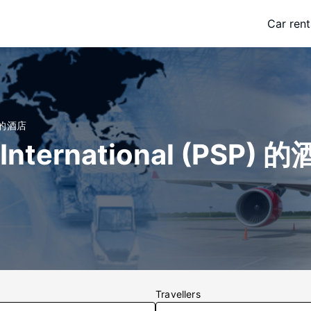
Car rent
场 的酒店
International (PSP) 
Travellers