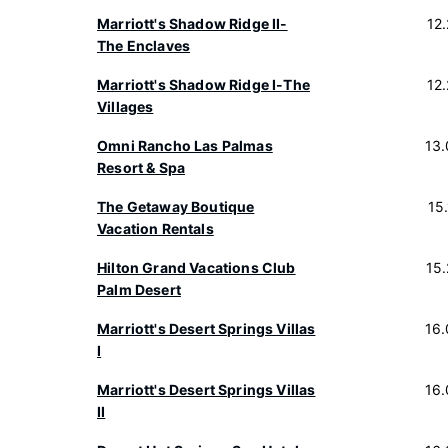
Marriott's Shadow Ridge II-
12
The Enclaves
Marriott's Shadow Ridge I-The
12
Villages
Omni Rancho Las Palmas
13
Resort & Spa
The Getaway Boutique
15
Vacation Rentals
Hilton Grand Vacations Club
15
Palm Desert
Marriott's Desert Springs Villas
16
I
Marriott's Desert Springs Villas
16
II