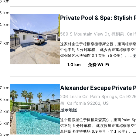
.3 km
.5 km
Private Pool & Spa: Stylis
.4 km
589 S Mountain View Dr, 棕榈泉, Calif
.7 km
这家村舍位于棕榈泉德穆斯公园，距离棕榈泉航空博
中心不到 5 分钟车程。 此乡舍距离棕榈泉空中
棕榈泉艺术博物馆 3.1 英里（5 公里）。...
1.0 km
免费 Wi-Fi
Alexander Escape Private P
7 km
206 Leslie Cir, Palm Springs, Ca 92
8 km
泉, California 92262, US
显示地图
.2 km
这个度假屋位于棕榈泉森莫尔，距离Palm Sp
.5 km
馆不到 5 分钟车程。 此度假屋距离棕榈泉空中缆
离阿瓜卡连特赌场 6.9 英里（11.1 公里）。..
9 km