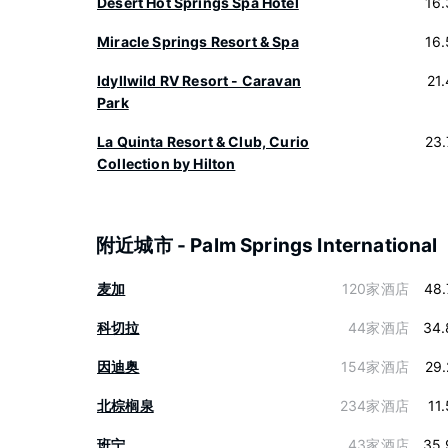
Desert Hot Springs Spa Hotel
16
Miracle Springs Resort & Spa
16
Idyllwild RV Resort - Caravan
21
Park
La Quinta Resort & Club, Curio
23
Collection by Hilton
附近城市 - Palm Springs International
麦加
120家酒店
48.
科切拉
44家酒店
34.
因迪奥
154家酒店
29
北棕榈泉
234家酒店
11
班宁
43家酒店
35.