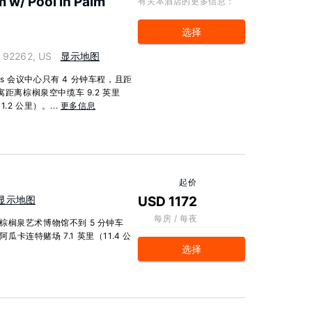
 w/ Pool in Palm
有关本酒店的更多信息：
选择
a 92262, US
显示地图
gs 会议中心只有 4 分钟车程，且距
距离棕榈泉空中缆车 9.2 英里
.2 公里）。...
更多信息
起价
显示地图
USD 1172
每房 / 每夜
和棕榈泉艺术博物馆不到 5 分钟车
卡连特赌场 7.1 英里（11.4 公
选择