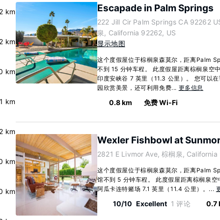
Escapade in Palm Springs
.2 km
222 Jill Cir Palm Springs CA 92262
泉, California 92262, US
.2 km
显示地图
这个度假屋位于棕榈泉森莫尔，距离Palm Sp
不到 15 分钟车程。 此度假屋距离棕榈泉空中缆
.0 km
印度安峡谷 7 英里（11.3 公里）。 您可
园欣赏美景，还可利用免费...
更多信息
.1 km
0.8 km
免费 Wi-Fi
.2 km
Wexler Fishbowl at Sunmor
2821 E Livmor Ave, 棕榈泉, California
.0 km
这个度假屋位于棕榈泉森莫尔，距离Palm Sp
馆不到 5 分钟车程。 此度假屋距离棕榈泉空中
阿瓜卡连特赌场 7.1 英里（11.4 公里）。...
.0 km
10/10
Excellent
1 评论
0.7