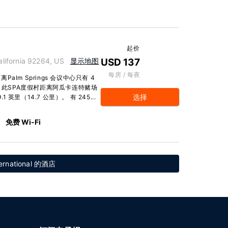
起价
lifornia 92264, US
显示地图
USD 137
每房 / 每夜
m Springs 会议中心只有 4
 此SPA度假村距离阿瓜卡连特赌场
选择
 英里（14.7 公里）。 有 245...
免费 Wi-Fi
ernational 的酒店