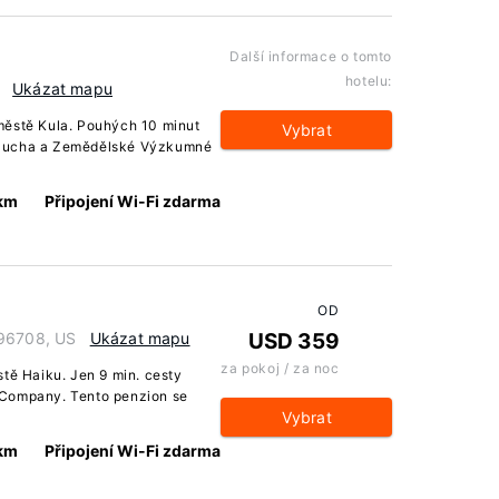
Další informace o tomto
hotelu:
Ukázat mapu
městě Kula. Pouhých 10 minut
Vybrat
 Ducha a Zemědělské Výzkumné
 km
Připojení Wi-Fi zdarma
OD
 96708, US
Ukázat mapu
USD 359
za pokoj / za noc
stě Haiku. Jen 9 min. cesty
 Company. Tento penzion se
Vybrat
 km
Připojení Wi-Fi zdarma