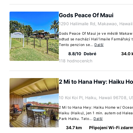
Gods Peace Of Maui
1290 Haliimaile Rd, Makawao, Hawai
Gods Peace Of Maui je ve městě Makaw
odtud se nachází Haliʻimaile Farmářský 
Tento penzion se...
Další
8.8/10
Dobré
34.0
118 hodnoceních
2 Mi to Hana Hwy: Haiku H
10 Koi Koi Pl, Haiku, Hawaii 96708, U
2 Mi to Hana Hwy: Haiku Home w/ Ocean
Haiku (Haiku), jen 1 min. autem od Hale
Park Haiku. Tato...
Další
34.7 km
Připojení Wi-Fi zdar