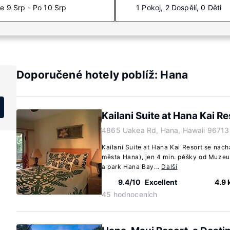
e 9 Srp - Po 10 Srp
1 Pokoj, 2 Dospělí, 0 Děti
Doporučené hotely poblíž: Hana
Kailani Suite at Hana Kai R
4865 Uakea Rd, Hana, Hawaii 96713
Kailani Suite at Hana Kai Resort se nac
města Hana), jen 4 min. pěšky od Muzeu
a park Hana Bay...
Další
9.4/10
Excellent
4.9
45 hodnoceních