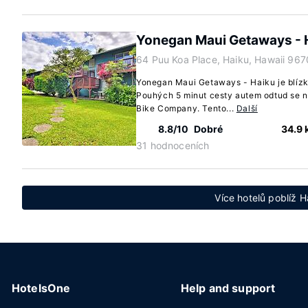
Yonegan Maui Getaways - 
64 Puu Koa Place, Haiku, Hawaii 96
Yonegan Maui Getaways - Haiku je blízk
Pouhých 5 minut cesty autem odtud se n
Bike Company. Tento...
Další
8.8/10
Dobré
34.9
31 hodnoceních
Více hotelů poblíž H
HotelsOne
Help and support