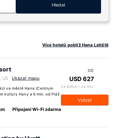
Hledat
Více hotelů poblíž Hana Letiště
esort
OD
, US
Ukázat mapu
USD 627
za pokoj / za noc
hází ve městě Hana (Centrum
m kultury Hany a 6 min. od Pláž
Vybrat
 km
Připojení Wi-Fi zdarma