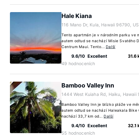
Hale Kiana
116 Mano Dr, Kula, Hawaii 96790, US
Tento apartmán je v národním parku ve 
autem odtud se nachází Misie Svatého
Centrum Maui. Tento...
Další
9.6/10
Excellent
31.6
49 hodnoceních
Bamboo Valley Inn
1444 West Kuiaha Rd, Haiku, Hawaii
Bamboo Valley Inn je blízko pláže ve mě
autem odtud se nachází Haleakala Bike
nachází 33,7 km od...
Další
9.4/10
Excellent
32.1
55 hodnoceních