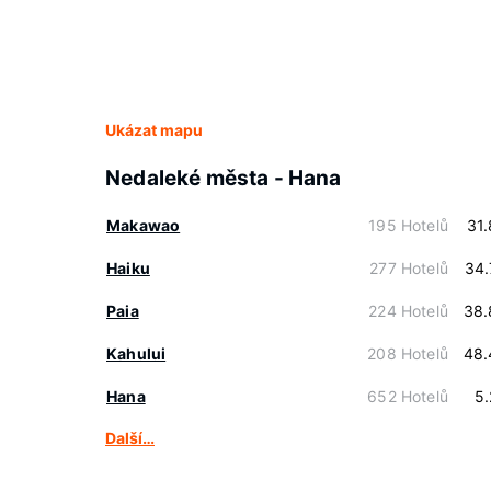
Ukázat mapu
Nedaleké města - Hana
Makawao
195 Hotelů
31
Haiku
277 Hotelů
34.
Paia
224 Hotelů
38.
Kahului
208 Hotelů
48.
Hana
652 Hotelů
5
Další…