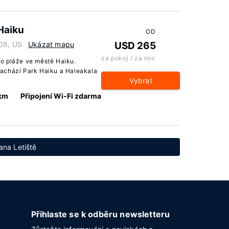
Haiku
OD
708, US
Ukázat mapu
USD 265
za pokoj / za noc
o pláže ve městě Haiku.
achází Park Haiku a Haleakala
Vybrat
 km
Připojení Wi-Fi zdarma
ana Letiště
Přihlaste se k odběru newsletteru