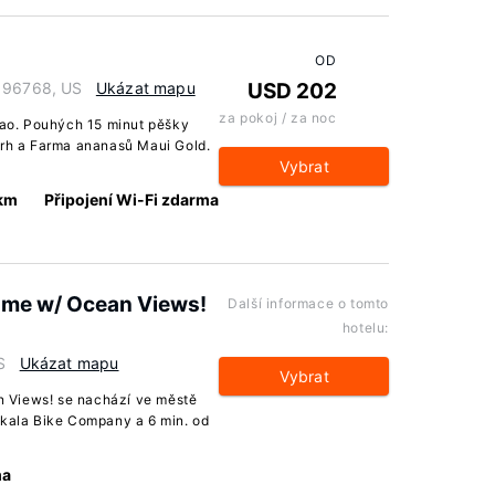
OD
i 96768, US
Ukázat mapu
USD 202
za pokoj / za noc
ao. Pouhých 15 minut pěšky
trh a Farma ananasů Maui Gold.
Vybrat
 km
Připojení Wi-Fi zdarma
ome w/ Ocean Views!
Další informace o tomto
hotelu:
S
Ukázat mapu
Vybrat
 Views! se nachází ve městě
akala Bike Company a 6 min. od
ma