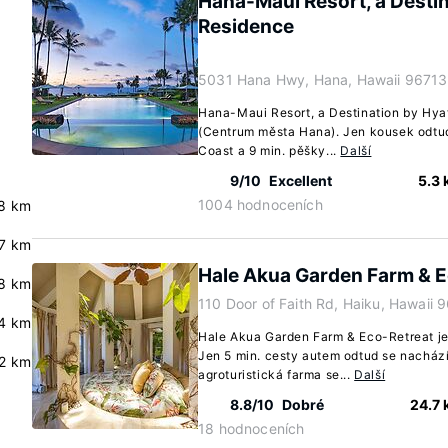
Hana-Maui Resort, a Destin
Residence
5031 Hana Hwy, Hana, Hawaii 96713
Hana-Maui Resort, a Destination by Hya
(Centrum města Hana). Jen kousek odtu
Coast a 9 min. pěšky...
Další
9/10
Excellent
5.3
1004 hodnoceních
.8 km
7 km
Hale Akua Garden Farm & E
8 km
110 Door of Faith Rd, Haiku, Hawaii 
4 km
Hale Akua Garden Farm & Eco-Retreat je
Jen 5 min. cesty autem odtud se nacház
.2 km
agroturistická farma se...
Další
8.8/10
Dobré
24.7
18 hodnoceních