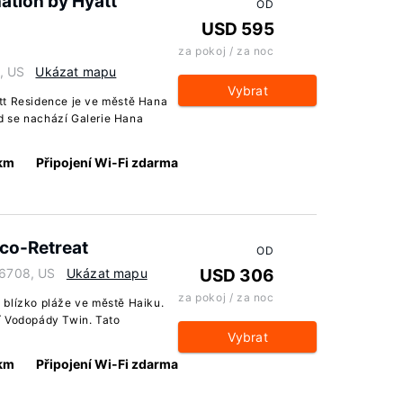
ation by Hyatt
OD
USD 595
za pokoj / za noc
, US
Ukázat mapu
Vybrat
tt Residence je ve městě Hana
d se nachází Galerie Hana
 km
Připojení Wi-Fi zdarma
co-Retreat
OD
96708, US
Ukázat mapu
USD 306
za pokoj / za noc
 blízko pláže ve městě Haiku.
í Vodopády Twin. Tato
Vybrat
 km
Připojení Wi-Fi zdarma