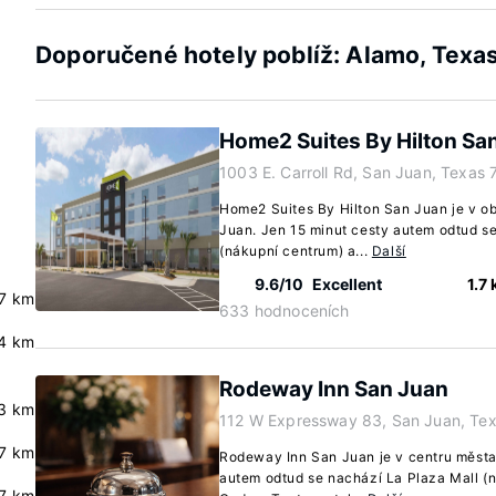
Doporučené hotely poblíž: Alamo, Texa
Home2 Suites By Hilton Sa
1003 E. Carroll Rd, San Juan, Texas
Home2 Suites By Hilton San Juan je v ob
Juan. Jen 15 minut cesty autem odtud s
(nákupní centrum) a...
Další
9.6/10
Excellent
1.7
.7 km
633 hodnoceních
4 km
Rodeway Inn San Juan
3 km
112 W Expressway 83, San Juan, Te
.7 km
Rodeway Inn San Juan je v centru města
autem odtud se nachází La Plaza Mall (
.7 km