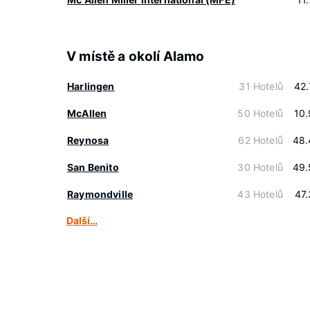
V místě a okolí Alamo
Harlingen
31 Hotelů
42
McAllen
50 Hotelů
10
Reynosa
62 Hotelů
48.
San Benito
30 Hotelů
49.
Raymondville
43 Hotelů
47
Další…