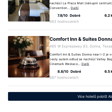
nachází La Plaza Mall (nákupní centru
Convention...
Další
7.8/10
Dobré
6.2
683 hodnoceních
Comfort Inn & Suites Donna
495 W Expressway 83, Donna, Texas
Comfort Inn & Suites Donna near I-2 je 
cesty autem odtud se nachází Valley Bap
Cinemark Weslaco...
Další
8.8/10
Dobré
6.5
687 hodnoceních
Více hotelů poblíž A