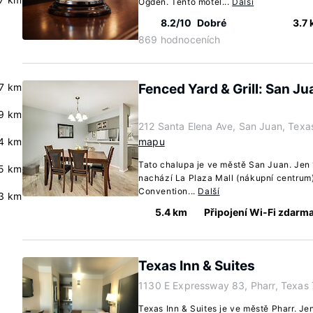
Ogden. Tento motel...
Další
8.2/10
Dobré
3.7
869 hodnoceních
.7 km
Fenced Yard & Grill: San Ju
.9 km
212 Santa Elena Ave, San Juan, Tex
4 km
mapu
Tato chalupa je ve městě San Juan. Jen
5 km
nachází La Plaza Mall (nákupní centru
Convention...
Další
.3 km
5.4 km
Připojení Wi-Fi zdarm
Texas Inn & Suites
1130 E Expressway 83, Pharr, Texas
Texas Inn & Suites je ve městě Pharr. J