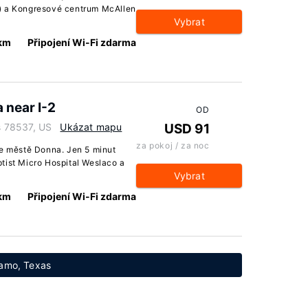
m) a Kongresové centrum McAllen
Vybrat
 km
Připojení Wi-Fi zdarma
 near I-2
OD
 78537, US
Ukázat mapu
USD 91
za pokoj / za noc
ve městě Donna. Jen 5 minut
tist Micro Hospital Weslaco a
Vybrat
 km
Připojení Wi-Fi zdarma
lamo, Texas