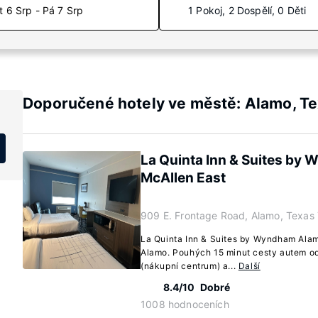
t 6 Srp - Pá 7 Srp
1 Pokoj, 2 Dospělí, 0 Děti
Doporučené hotely ve městě: Alamo, T
La Quinta Inn & Suites by
McAllen East
909 E. Frontage Road, Alamo, Texas
La Quinta Inn & Suites by Wyndham Alam
Alamo. Pouhých 15 minut cesty autem od
(nákupní centrum) a...
Další
8.4/10
Dobré
1008 hodnoceních