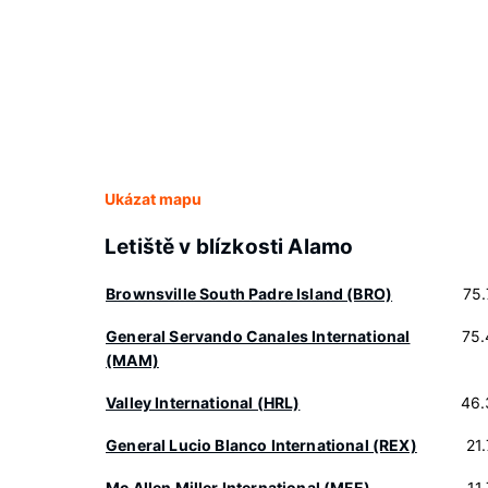
Ukázat mapu
Letiště v blízkosti Alamo
Brownsville South Padre Island (BRO)
75
General Servando Canales International
75.
(MAM)
Valley International (HRL)
46.
General Lucio Blanco International (REX)
21
Mc Allen Miller International (MFE)
11