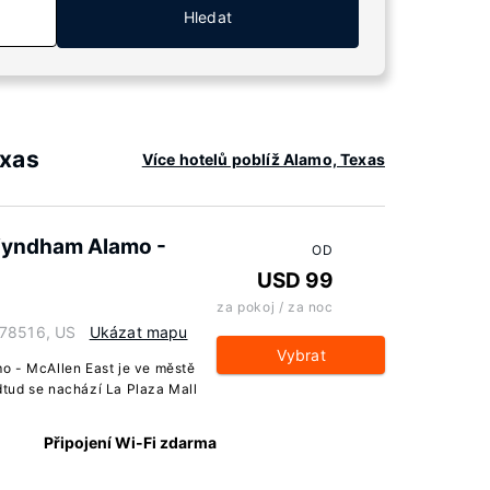
Hledat
exas
Více hotelů poblíž Alamo, Texas
 Wyndham Alamo -
OD
USD 99
za pokoj / za noc
 78516, US
Ukázat mapu
Vybrat
o - McAllen East je ve městě
tud se nachází La Plaza Mall
Připojení Wi-Fi zdarma