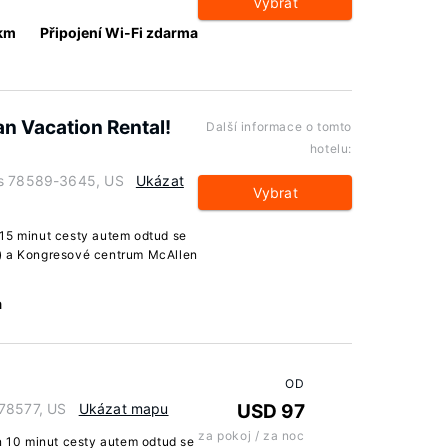
Vybrat
 km
Připojení Wi-Fi zdarma
an Vacation Rental!
Další informace o tomto
hotelu:
as 78589-3645, US
Ukázat
Vybrat
 15 minut cesty autem odtud se
m) a Kongresové centrum McAllen
a
OD
 78577, US
Ukázat mapu
USD 97
za pokoj / za noc
en 10 minut cesty autem odtud se