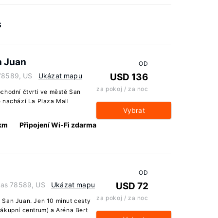
s
n Juan
OD
 78589, US
Ukázat mapu
USD 136
za pokoj / za noc
chodní čtvrti ve městě San
e nachází La Plaza Mall
Vybrat
 km
Připojení Wi-Fi zdarma
OD
xas 78589, US
Ukázat mapu
USD 72
za pokoj / za noc
 San Juan. Jen 10 minut cesty
nákupní centrum) a Aréna Bert