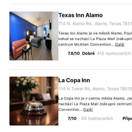
Texas Inn Alamo
714 N. Alamo Rd., Alamo, Texas 785
Texas Inn Alamo je ve městě Alamo. Pou
odtud se nachází La Plaza Mall (nákupn
centrum McAllen Convention...
Další
7.6/10
Dobré
412 hodnoceních
La Copa Inn
714 N Tower Rd, Alamo, Texas 7851
La Copa Inn je v centru města Alamo. Je
nachází La Plaza Mall (nákupní centru
Convention...
Další
7/10
93 hodnoceních
Přip