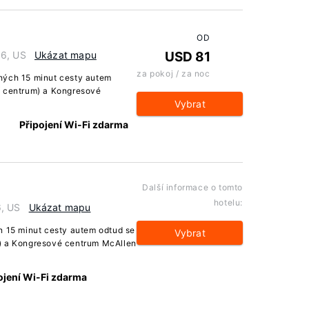
OD
16, US
Ukázat mapu
USD 81
za pokoj / za noc
hých 15 minut cesty autem
í centrum) a Kongresové
Vybrat
Připojení Wi-Fi zdarma
Další informace o tomto
hotelu:
6, US
Ukázat mapu
n 15 minut cesty autem odtud se
Vybrat
m) a Kongresové centrum McAllen
ojení Wi-Fi zdarma