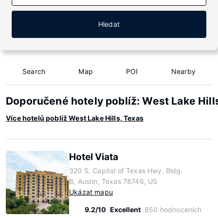
Hledat
Search
Map
POI
Nearby
Doporučené hotely poblíž: West Lake Hill
Více hotelů poblíž West Lake Hills, Texas
Hotel Viata
320 S. Capital of Texas Hwy, Bldg.
B, Austin, Texas 78746, US
Ukázat mapu
9.2/10
Excellent
850 hodnoceních