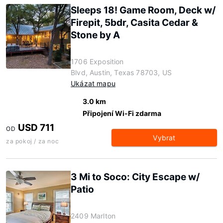
Sleeps 18! Game Room, Deck w/
Firepit, 5bdr, Casita Cedar &
Stone by A
1706 Exposition
Blvd, Austin, Texas 78703, US
Ukázat mapu
3.0 km
Připojení Wi-Fi zdarma
USD 711
OD
Vybrat
za pokoj / za noc
3 Mi to Soco: City Escape w/
Patio
2409 Marlton