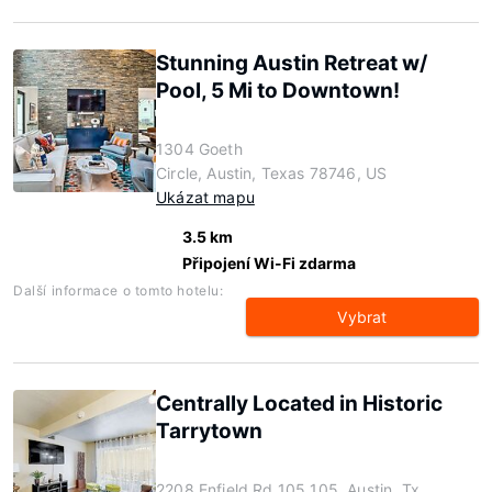
Stunning Austin Retreat w/
Pool, 5 Mi to Downtown!
1304 Goeth
Circle, Austin, Texas 78746, US
Ukázat mapu
3.5 km
Připojení Wi-Fi zdarma
Další informace o tomto hotelu:
Vybrat
Centrally Located in Historic
Tarrytown
2208 Enfield Rd 105 105, Austin, Tx