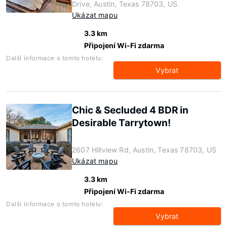
Drive, Austin, Texas 78703, US
Ukázat mapu
3.3 km
Připojení Wi-Fi zdarma
Další informace o tomto hotelu:
Vybrat
Chic & Secluded 4 BDR in
Desirable Tarrytown!
2607 Hillview Rd, Austin, Texas 78703, US
Ukázat mapu
3.3 km
Připojení Wi-Fi zdarma
Další informace o tomto hotelu:
Vybrat