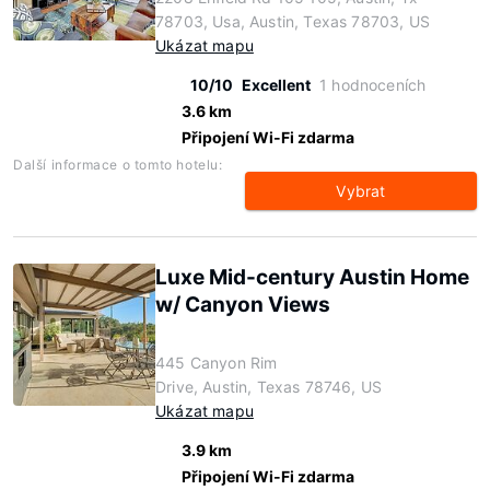
78703, Usa, Austin, Texas 78703, US
Ukázat mapu
10/10
Excellent
1 hodnoceních
3.6 km
Připojení Wi-Fi zdarma
Další informace o tomto hotelu:
Vybrat
Luxe Mid-century Austin Home
w/ Canyon Views
445 Canyon Rim
Drive, Austin, Texas 78746, US
Ukázat mapu
3.9 km
Připojení Wi-Fi zdarma