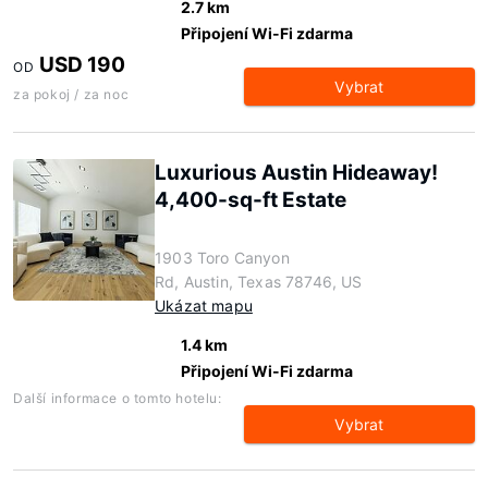
2.7 km
Připojení Wi-Fi zdarma
USD 190
OD
Vybrat
za pokoj / za noc
Luxurious Austin Hideaway!
4,400-sq-ft Estate
1903 Toro Canyon
Rd, Austin, Texas 78746, US
Ukázat mapu
1.4 km
Připojení Wi-Fi zdarma
Další informace o tomto hotelu:
Vybrat