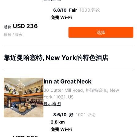
6.8/10
Fair
1000 评论
免费 Wi-Fi
USD 236
起价
选择
每房 / 每夜
靠近曼哈塞特, New York的特色酒店
Inn at Great Neck
30 Cutter Mill Road, 格瑞特奈克, New
York 11021, US
显示地图
8.6/10
好
1001 评论
2.8 km
免费 Wi-Fi