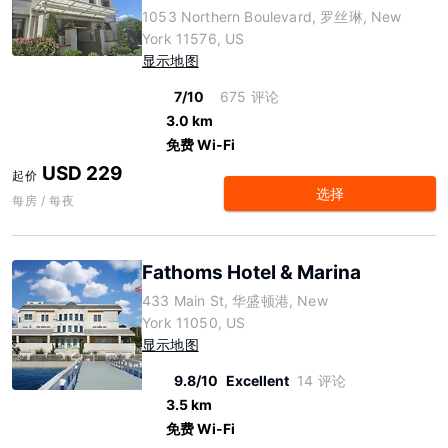
1053 Northern Boulevard, 罗丝琳, New
York 11576, US
显示地图
7/10
675 评论
3.0 km
免费 Wi-Fi
USD 229
起价
选择
每房 / 每夜
Fathoms Hotel & Marina
433 Main St, 华盛顿港, New
York 11050, US
显示地图
9.8/10
Excellent
14 评论
3.5 km
免费 Wi-Fi