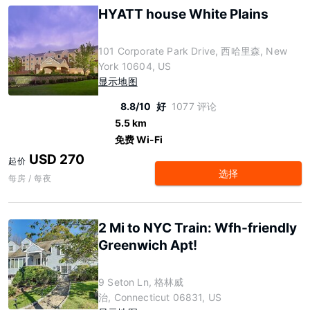
HYATT house White Plains
101 Corporate Park Drive, 西哈里森, New
York 10604, US
显示地图
8.8/10
好
1077 评论
5.5 km
免费 Wi-Fi
USD 270
起价
选择
每房 / 每夜
2 Mi to NYC Train: Wfh-friendly
Greenwich Apt!
9 Seton Ln, 格林威
治, Connecticut 06831, US