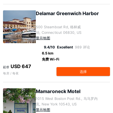
Delamar Greenwich Harbor
500 Steamboat Rd, 格林威
治, Connecticut 06830, US
显示地图
9.4/10
Excellent
989 评论
6.5 km
免费 Wi-Fi
USD 647
起价
选择
每房 / 每夜
Mamaroneck Motel
1015 West Boston Post Rd., 马马罗内
克, New York 10543, US
显示地图