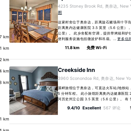
4235 Stoney Brook Rd, 奥奈达, New Y
图
这家村舍位于奥奈达，距离旋石赌场和十字岛小
距离奥内达健康医院 3.5 英里（5.6 公里），
公里）。 此乡舍配有空调，提供带烤箱和炉
.7 km
便利服务设施包括微波炉和吊扇。...
更多信
11.8 km
免费 Wi-Fi
.1 km
2 km
Creekside Inn
4 km
3960 Sconondoa Rd, 奥奈达, New Yor
.8 km
溪畔旅馆位于奥奈达，可直达火车站/地铁站
5 分钟车程。 此小旅馆距离奥内达健康医院 2
河历史州立公园 3.5 英里（5.6 公里）。 有 5.
9.4/10
Excellent
567 评论
.1 km
4 km