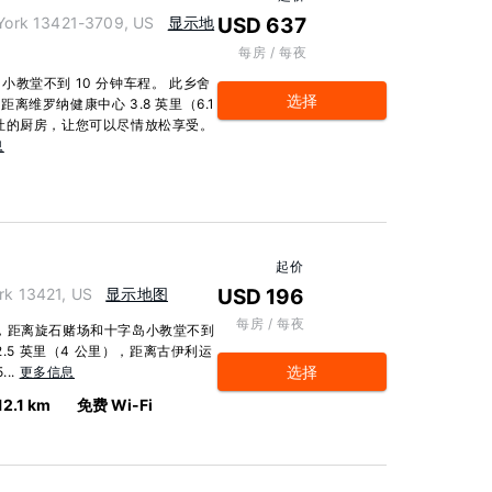
ork 13421-3709, US
显示地
USD 637
每房 / 每夜
教堂不到 10 分钟车程。 此乡舍
选择
距离维罗纳健康中心 3.8 英里（6.1
灶的厨房，让您可以尽情放松享受。
息
起价
k 13421, US
显示地图
USD 196
每房 / 每夜
，距离旋石赌场和十字岛小教堂不到
.5 英里（4 公里），距离古伊利运
选择
..
更多信息
12.1 km
免费 Wi-Fi