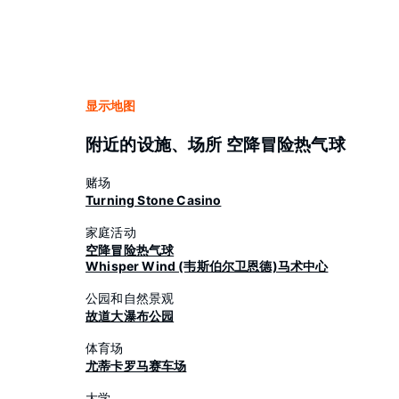
显示地图
附近的设施、场所 空降冒险热气球
赌场
Turning Stone Casino
家庭活动
空降冒险热气球
Whisper Wind (韦斯伯尔卫恩德)马术中心
公园和自然景观
故道大瀑布公园
体育场
尤蒂卡罗马赛车场
大学