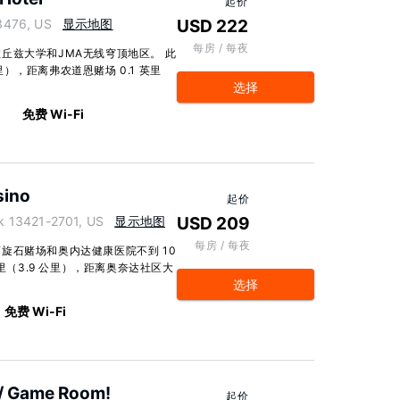
起价
3476, US
显示地图
USD 222
每房 / 每夜
丘兹大学和JMA无线穹顶地区。 此
公里），距离弗农道恩赌场 0.1 英里
选择
m
免费 Wi-Fi
sino
起价
k 13421-2701, US
显示地图
USD 209
每房 / 每夜
旋石赌场和奥内达健康医院不到 10
里（3.9 公里），距离奥奈达社区大
选择
免费 Wi-Fi
w/ Game Room!
起价