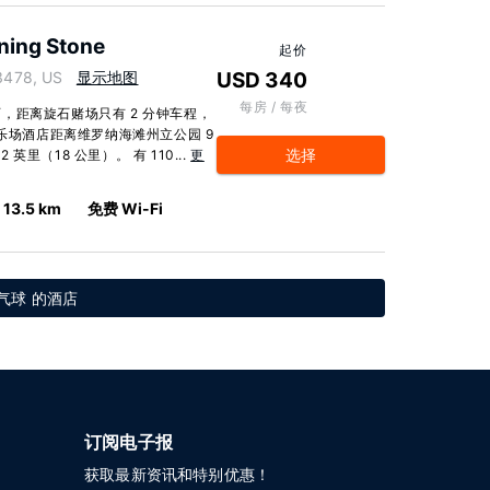
ning Stone
起价
3478, US
显示地图
USD 340
每房 / 每夜
，距离旋石赌场只有 2 分钟车程，
娱乐场酒店距离维罗纳海滩州立公园 9
选择
英里（18 公里）。 有 110...
更
13.5 km
免费 Wi-Fi
气球 的酒店
订阅电子报
获取最新资讯和特别优惠！