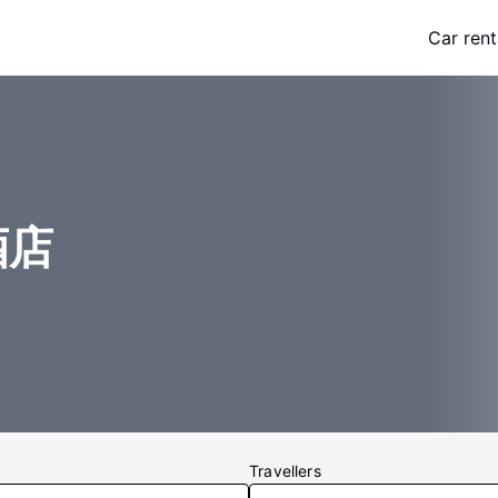
Car rent
酒店
Travellers