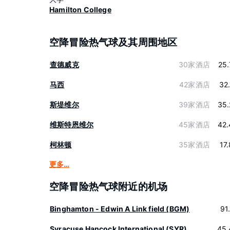
Hamilton College
空降冒险热气球及其周围地区
查德威克
30家酒店
25
马西
42家酒店
32
斯堤维尔
39家酒店
35.
维斯特恩维尔
45家酒店
42.
柯林顿
35家酒店
17
更多…
空降冒险热气球附近的机场
Binghamton - Edwin A Link field (BGM)
91
Syracuse Hancock International (SYR)
45.