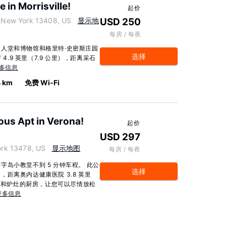
 in Morrisville!
起价
 New York 13408, US
显示地
USD 250
每房 / 每夜
人堂和博物馆和格里特·史密斯庄园
选择
4.9 英里（7.9 公里），距离采石
多信息
4 km
免费 Wi-Fi
ous Apt in Verona!
起价
USD 297
rk 13478, US
显示地图
每房 / 每夜
岛小教堂不到 5 分钟车程。 此公
选择
），距离奥内达健康医院 3.8 英里
烤箱和炉灶的厨房，让您可以尽情放松
更多信息