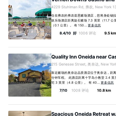
4229 Stuhlman Rd, 弗农, New York 1
住在弗农的弗农道恩赌场酒店，您将身处锡拉
娱乐场酒店距离旋石赌场 7.3 英里（11.7 
（0.1 公里）。 有 150...
更多信息
8.4/10
好
1006 评论
9.5 k
Quality Inn Oneida near Ca
215 Genesee Street, 奥奈达, New Yor
靠近赌场的奥奈达品质酒店位于奥奈达，距离
分钟车程。 此酒店距离十字岛小教堂 2.4 英
宅 3 英里（4.8 公里）。 有 40...
更多信息
7/10
1008 评论
10.8 km
Spacious Oneida Retreat 