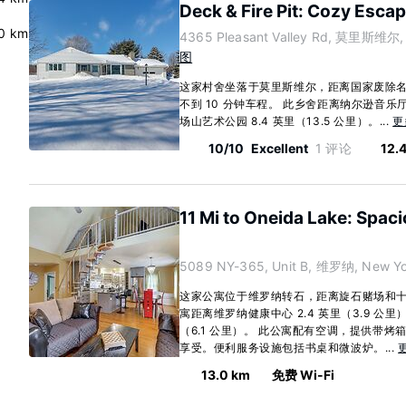
Deck & Fire Pit: Cozy Escape
0 km
4365 Pleasant Valley Rd, 莫里斯维尔,
图
这家村舍坐落于莫里斯维尔，距离国家废除名
不到 10 分钟车程。 此乡舍距离纳尔逊音乐厅 
场山艺术公园 8.4 英里（13.5 公里）。...
更
10/10
Excellent
1 评论
12.
11 Mi to Oneida Lake: Spaci
5089 NY-365, Unit B, 维罗纳, New Yo
这家公寓位于维罗纳转石，距离旋石赌场和十字
寓距离维罗纳健康中心 2.4 英里（3.9 公里
（6.1 公里）。 此公寓配有空调，提供带
享受。便利服务设施包括书桌和微波炉。...
13.0 km
免费 Wi-Fi