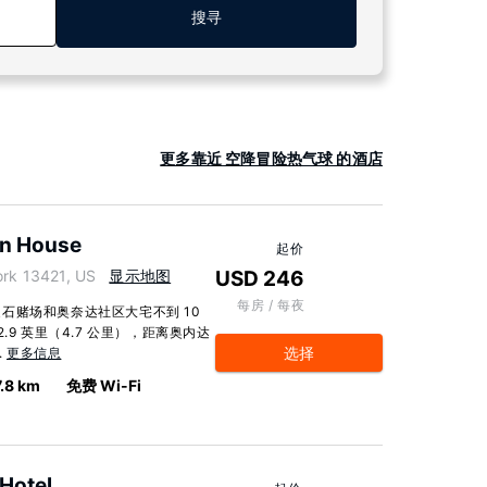
搜寻
更多靠近 空降冒险热气球 的酒店
n House
起价
rk 13421, US
显示地图
USD 246
每房 / 每夜
石赌场和奥奈达社区大宅不到 10
9 英里（4.7 公里），距离奥内达
选择
.
更多信息
7.8 km
免费 Wi-Fi
Hotel