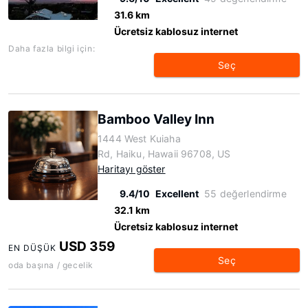
31.6 km
Ücretsiz kablosuz internet
Daha fazla bilgi için:
Seç
Bamboo Valley Inn
1444 West Kuiaha
Rd, Haiku, Hawaii 96708, US
Haritayı göster
9.4/10
Excellent
55 değerlendirme
32.1 km
Ücretsiz kablosuz internet
USD 359
EN DÜŞÜK
Seç
oda başına / gecelik