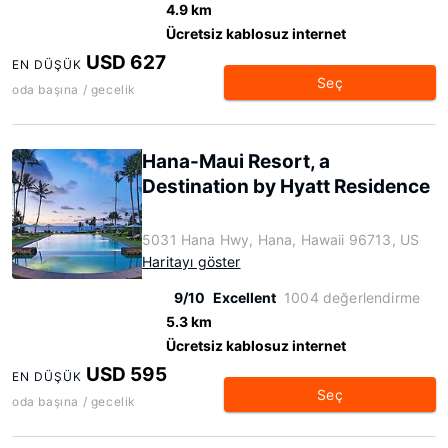
4.9 km
Ücretsiz kablosuz internet
USD 627
EN DÜŞÜK
Seç
oda başına / gecelik
Hana-Maui Resort, a
Destination by Hyatt Residence
5031 Hana Hwy, Hana, Hawaii 96713, US
Haritayı göster
9/10
Excellent
1004 değerlendirme
5.3 km
Ücretsiz kablosuz internet
USD 595
EN DÜŞÜK
Seç
oda başına / gecelik