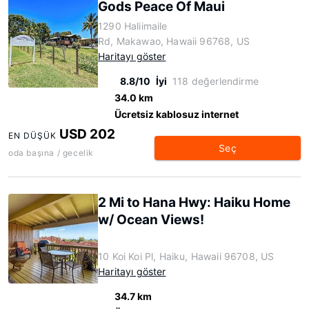
Gods Peace Of Maui
1290 Haliimaile
Rd, Makawao, Hawaii 96768, US
Haritayı göster
8.8/10
İyi
118 değerlendirme
34.0 km
Ücretsiz kablosuz internet
USD 202
EN DÜŞÜK
Seç
oda başına / gecelik
2 Mi to Hana Hwy: Haiku Home
w/ Ocean Views!
10 Koi Koi Pl, Haiku, Hawaii 96708, US
Haritayı göster
34.7 km