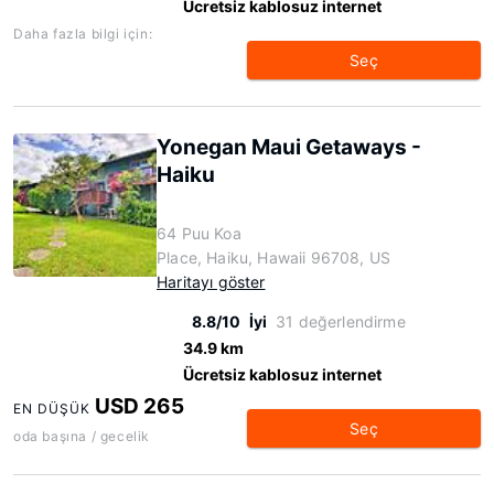
Ücretsiz kablosuz internet
Daha fazla bilgi için:
Seç
Yonegan Maui Getaways -
Haiku
64 Puu Koa
Place, Haiku, Hawaii 96708, US
Haritayı göster
8.8/10
İyi
31 değerlendirme
34.9 km
Ücretsiz kablosuz internet
USD 265
EN DÜŞÜK
Seç
oda başına / gecelik