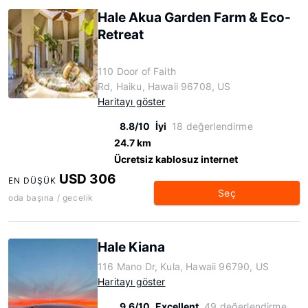
Hale Akua Garden Farm & Eco-
Retreat
110 Door of Faith
Rd, Haiku, Hawaii 96708, US
Haritayı göster
8.8/10
İyi
18 değerlendirme
24.7 km
Ücretsiz kablosuz internet
USD 306
EN DÜŞÜK
Seç
oda başına / gecelik
Hale Kiana
116 Mano Dr, Kula, Hawaii 96790, US
Haritayı göster
9.6/10
Excellent
49 değerlendirme