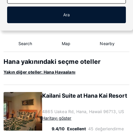
Ara
Search
Map
Nearby
Hana yakınındaki seçme oteller
Yakın diğer oteller: Hana Havaalanı
Kailani Suite at Hana Kai Resort
4865 Uakea Rd, Hana, Hawaii 96713, US
Haritayı göster
9.4/10
Excellent
45 değerlendirme