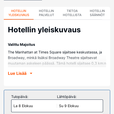
HOTELLIN
HOTELLIN
TIETOA
HOTELLIN
YLEISKUVAUS
PALVELUT
HOTELLISTA
SÄÄNNÖT
Hotellin yleiskuvaus
Valittu Majoitus
The Manhattan at Times Square sijaitsee keskustassa, ja
Broadway, minkä lisäksi Broadway Theatre sijaitsevat
muutaman askeleen päässä. Tämä hotelli sijaitsee 0,3 km:n
päässä kohteesta Rockefeller Center ja 0,3 km:n päässä
Lue Lisää
kohteesta Times Square.
Huoneet
Kaikkien 685 huoneen varusteluun kuuluu taulutelevisio.
Huoneiden pillowtop-patjallisissa sängyissä on ylelliset
Tulopäivä:
Lähtöpäivä:
vuodevaatteet. Mukavuuksiin kuuluu kaapelikanavat sekä
La 8 Elokuu
Su 9 Elokuu
ilmainen langaton internetyhteys. Kylpyhuoneesta löytyy
designer-hygieniatuotteet ja hiustenkuivaaja.