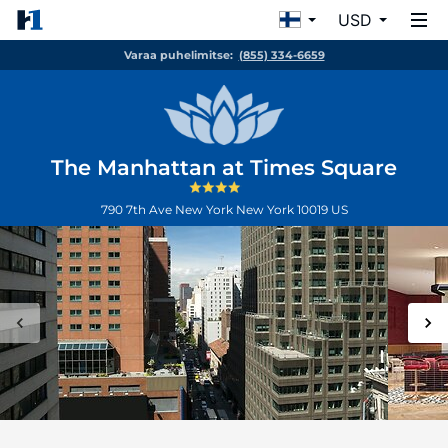
USD
Varaa puhelimitse:
(855) 334-6659
The Manhattan at Times Square
790 7th Ave
New York
New York
10019
US