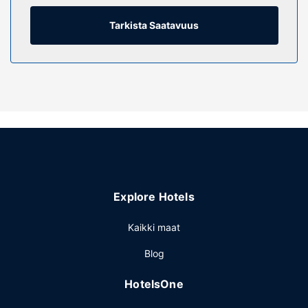
Kiinteistön miellyttävyys
Tarkista Saatavuus
Seuraavat palvelut ovat saatavilla: ympäri vuorokauden
auki oleva kuntokeskus, ilmainen langaton internetyhteys
ja concierge-palvelut. Tämän hotellin palveluihin kuuluu
muun muassa lahjatavaraliikkeitä/lehtikioskeja, televisio
yleisissä tiloissa ja myyntiautomaatti.
Ravintola
Tämä hotelli tarjoaa asiakkailleen välipalabaarin/delin ja
kahvila. Maksullinen mukaan otettava tarjotaan päivittäin
klo 6.30–11.30.
Muut mukavuudet
Explore Hotels
Käytössäsi on tietokonepiste, express-uloskirjautuminen ja
ilmaiset sanomalehdet aulassa. Palveluihin kuuluu
Kaikki maat
maksullinen omatoiminen pysäköinti.
Blog
HotelsOne