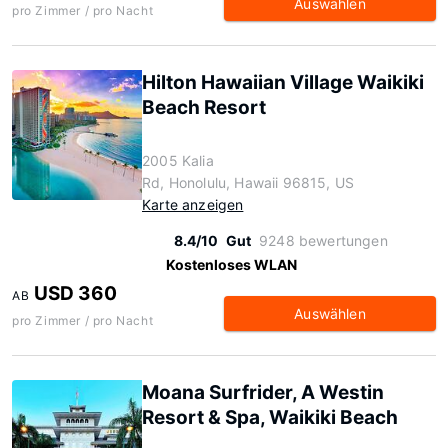
Auswählen
pro Zimmer / pro Nacht
Hilton Hawaiian Village Waikiki
Beach Resort
2005 Kalia
Rd, Honolulu, Hawaii 96815, US
Karte anzeigen
8.4/10
Gut
9248 bewertungen
Kostenloses WLAN
USD 360
AB
Auswählen
pro Zimmer / pro Nacht
Moana Surfrider, A Westin
Resort & Spa, Waikiki Beach