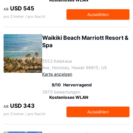
USD 545
AB
Auswählen
pro Zimmer / pro Nacht
Waikiki Beach Marriott Resort &
Spa
2552 Kalakaua
Ave, Honolulu, Hawaii 96815, US
Karte anzeigen
9/10
Hervorragend
3970 bewertungen
Kostenloses WLAN
USD 343
AB
Auswählen
pro Zimmer / pro Nacht