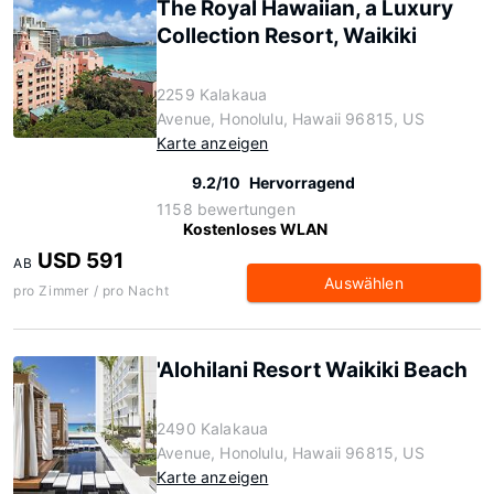
The Royal Hawaiian, a Luxury
Collection Resort, Waikiki
2259 Kalakaua
Avenue, Honolulu, Hawaii 96815, US
Karte anzeigen
9.2/10
Hervorragend
1158 bewertungen
Kostenloses WLAN
USD 591
AB
Auswählen
pro Zimmer / pro Nacht
'Alohilani Resort Waikiki Beach
2490 Kalakaua
Avenue, Honolulu, Hawaii 96815, US
Karte anzeigen