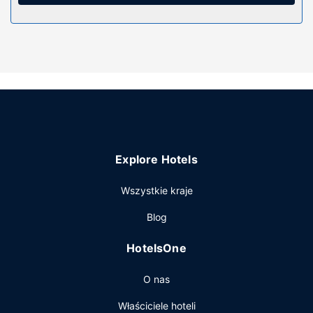
wyposażenie: bezpłatne przybory toaletowe i suszarki do
włosów. Udogodnienia obejmują biurka i kuchenki
mikrofalowe oraz telefon (bezpłatne połączenia
telefoniczne miejscowe).
Udogodnienia w obiekcie
Dostępne udogodnienia rekreacyjne to basen kryty i
całodobowe centrum fitness. Ten hotel oferuje
udogodnienia takie jak bezpłatny bezprzewodowy dostęp
do internetu, kominek w holu i sala bankietowa.
Restauracja
Explore Hotels
W obiekcie Holiday Inn Express Radcliff-Fort Knox by IHG
Wszystkie kraje
apetyt gości zaspokoi sklep ogólnospożywczy. Hotel
oferuje bezpłatne śniadanie w formie bufetu codziennie od
Blog
6 do 9.
Pozostałe udogodnienia
HotelsOne
Udogodnienia biznesowe to całodobowe centrum
O nas
biznesowe, usługi pralni chemicznej oraz recepcja
całodobowa. Ten obiekt typu hotel zapewnia
Właściciele hoteli
udogodnienia konferencyjne takie jak pomieszczenia