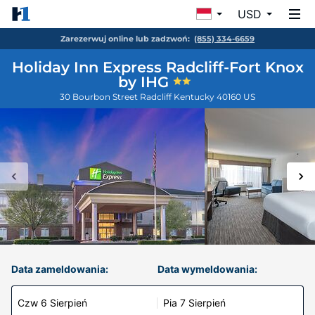
USD
Zarezerwuj online lub zadzwoń:
(855) 334-6659
Holiday Inn Express Radcliff-Fort Knox
by IHG
30 Bourbon Street
Radcliff
Kentucky
40160
US
Data zameldowania:
Data wymeldowania:
Czw 6 Sierpień
Pia 7 Sierpień