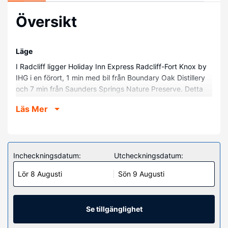
Översikt
Läge
I Radcliff ligger Holiday Inn Express Radcliff-Fort Knox by
IHG i en förort, 1 min med bil från Boundary Oak Distillery
och 7 min från Saunders Springs Nature Preserve. Detta
hotell ligger 8,2 km från Heartland Golf Club och 8,6 km
Läs Mer
från Towne Mall.
Hotellrum
Känn dig som hemma i ett av de 63 luftkonditionerade
rummen med kylskåp och platt-tv. Gratis wi-fi gör att du
Incheckningsdatum:
Utcheckningsdatum:
kan hålla dig uppkopplad, och satellit-tv erbjuder
Lör 8 Augusti
Sön 9 Augusti
underhållning. Privat badrum med gratis toalettartiklar och
hårtorkar. På rummet finns skrivbord, mikrovågsugnar och
telefon med gratis lokalsamtal.
Se tillgänglighet
Bekvämligheter på anläggningen