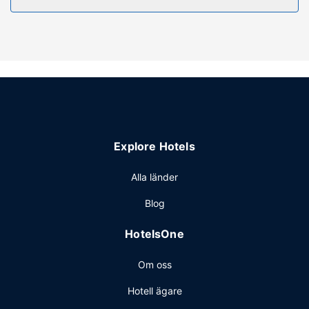
Här finns bland annat tillgång till inomhuspool och dygnet
runt-öppet fitnesscenter. Boendet har även gratis wi-fi, en
eldstad i lobbyn och bankettsal.
Restaurang
Holiday Inn Express Radcliff-Fort Knox by IHG har en
livsmedelsaffär/närbutik där gäster kan köpa nåt gott att
äta. Här erbjuds en gratis frukostbuffé dagligen mellan
06.00 och 09.00.
Övriga bekvämligheter
Explore Hotels
Gäster har tillgång till bland annat business-service dygnet
runt, kemtvätt/tvättjänster och reception (öppen dygnet
Alla länder
runt). På detta hotell erbjuds event- och konferenslokaler
Blog
såsom konferensrum och mötesrum. Avgiftsfri parkering
erbjuds på plats.
HotelsOne
Om oss
Hotell ägare