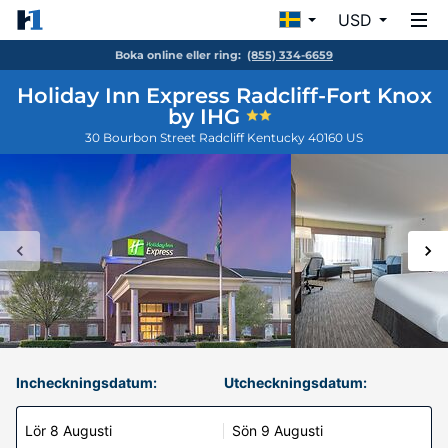
USD
Boka online eller ring:
(855) 334-6659
Holiday Inn Express Radcliff-Fort Knox
by IHG
30 Bourbon Street
Radcliff
Kentucky
40160
US
Incheckningsdatum:
Utcheckningsdatum:
Lör 8 Augusti
Sön 9 Augusti