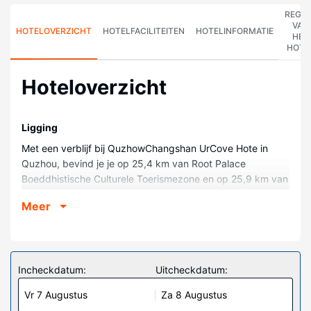
REGE
VAN
HOTELOVERZICHT
HOTELFACILITEITEN
HOTELINFORMATIE
HET
HOTE
Hoteloverzicht
Ligging
Met een verblijf bij QuzhowChangshan UrCove Hote in
Quzhou, bevind je je op 25,4 km van Root Palace
Boeddhistische Culturele Toerismezone en op 25,9 km van
China's Tentoonstelling van Kunst Expo. Dit hotel ligt op
Meer
43,3 km van Sanqu Stenen Woud Scenic Resort en op
43,3 km van Lanqu Bospark.
Kamers
Doe of je thuis bent in één van de 79 kamers.
Incheckdatum:
Uitcheckdatum:
Restaurant
Vr 7 Augustus
Za 8 Augustus
Dagelijks kun je van 07.00 uur tot 10.00 uur genieten van