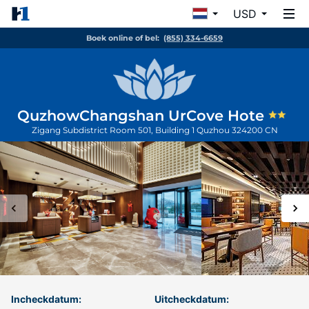
USD
Boek online of bel:
(855) 334-6659
QuzhowChangshan UrCove Hote
Zigang Subdistrict Room 501, Building 1
Quzhou
324200
CN
Incheckdatum:
Uitcheckdatum: