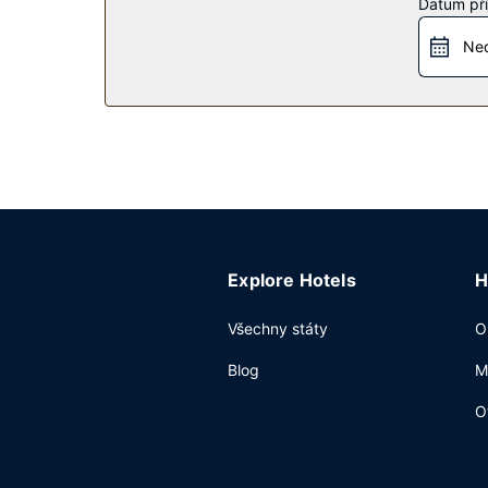
Datum pří
Restaurace
Ned
Dostanete-li hlad, bude vám k dispozici 24hodino
oblíbený nápoj, bude vám k dispozici bar/salone
od 6:30 do 10:30.
Další vybavení
Hostům jsou k dispozici pevné připojení k intern
samostatné parkování zdarma.
Explore Hotels
H
Všechny státy
O
Blog
M
O