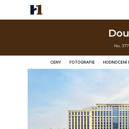
DoubleTree by Hilton Quzhou
Ceny
Fotografie
Hodnocení hostů
Mapa
Hotelo
Dou
No. 37
CENY
FOTOGRAFIE
HODNOCENÍ 