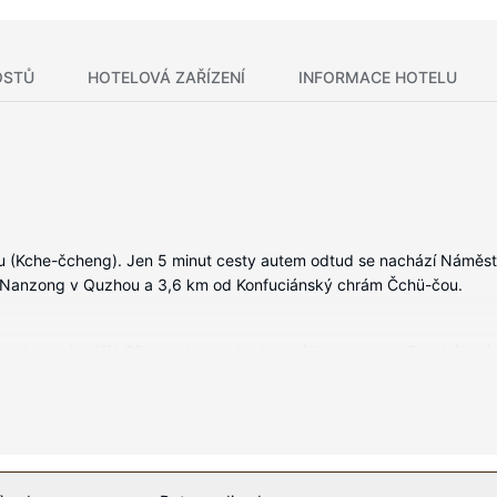
OSTŮ
HOTELOVÁ ZAŘÍZENÍ
INFORMACE HOTELU
ou (Kche-čcheng). Jen 5 minut cesty autem odtud se nachází Námě
m Nanzong v Quzhou a 3,6 km od Konfuciánský chrám Čchü-čou.
 vybavení patří LCD televize, se budete cítit jako doma. Bezdrátový 
zábavu. Soukromé koupelny nabízí vybavení, jehož součástí jsou odděl
y: vestavěný trezor (s možností úschovy notebooku) a psací stůl. Úk
ní, mezi něž patří mimo jiné krytý bazén a fitness centrum s nepřetr
služby a společenský sál.