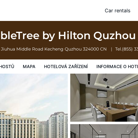
Car rentals
vá zařízení
Informace o hotelu
Všeobecné podmínky hotelu
bleTree by Hilton Quzho
7 Jiuhua Middle Road Kecheng
Quzhou
324000
CN
Tel.
(855) 3
HOSTŮ
MAPA
HOTELOVÁ ZAŘÍZENÍ
INFORMACE O HOT