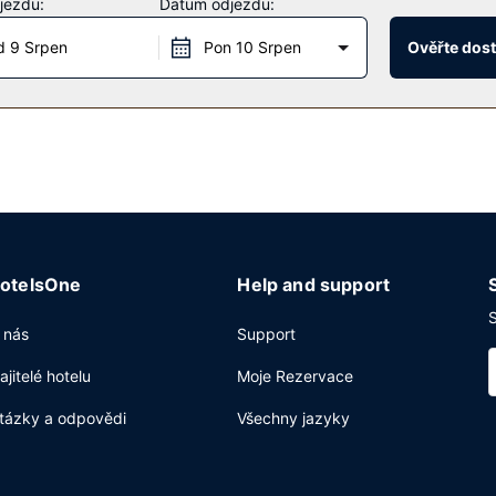
jezdu:
Datum odjezdu:
 9 Srpen
Pon 10 Srpen
Ověřte dos
vá pokojová služba, kavárna nebo také některá z 2 restaurací v areál
k. Za malý příplatek budete zváni na bufetovou snídani, která se p
etu zdarma, business centrum s nepřetržitým provozem a čistírna odě
otelsOne
Help and support
S
 nás
Support
ajitelé hotelu
Moje Rezervace
tázky a odpovědi
Všechny jazyky