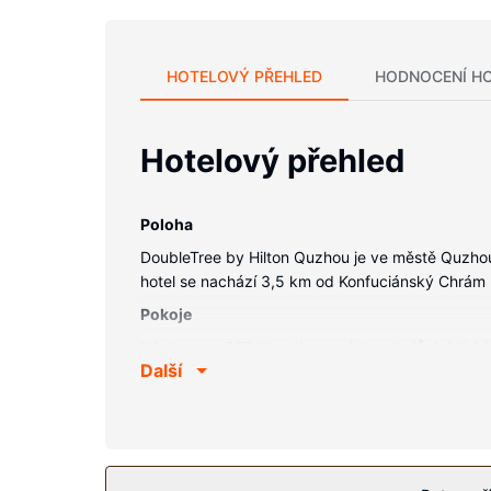
HOTELOVÝ PŘEHLED
HODNOCENÍ H
Hotelový přehled
Poloha
DoubleTree by Hilton Quzhou je ve městě Quzh
hotel se nachází 3,5 km od Konfuciánský Chrá
Pokoje
V jednom z 327 klimatizovaných pokojů, k jejichž
Další
televize, která nabízí satelitní kanály, dobrou 
potřeby zdarma. Další užitečné vybavení a služb
Vybavení nemovitosti
Můžete využít širokou nabídku rekreačních zaříze
bezdrátový internet zdarma, rozšířené recepční 