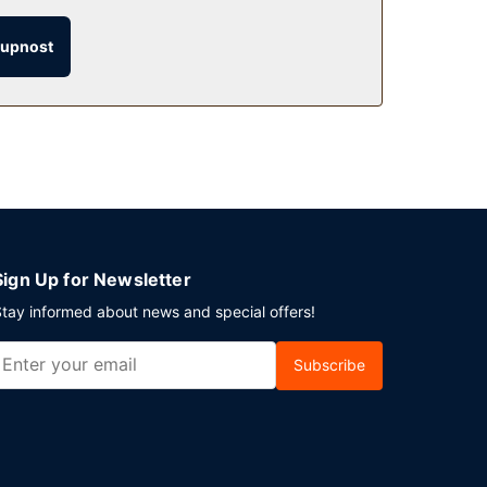
tupnost
u tohoto hotelu. Chcete-li si vychutnat svůj
odává ve všední dny od 6:30 do 10:00 a o víkendu
vů. Přímo v areálu je hostům k dispozici
Sign Up for Newsletter
tay informed about news and special offers!
Subscribe