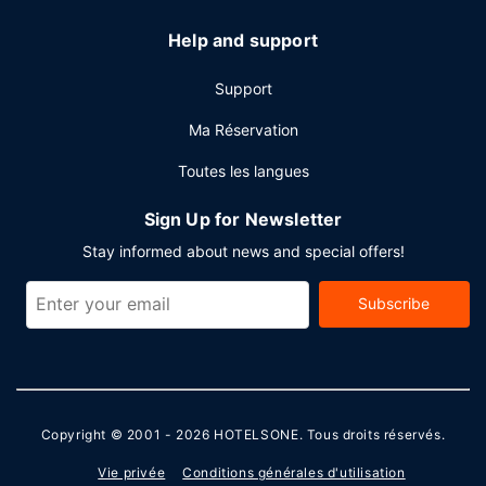
Les équipements et services proposés incluent l'accès à
Help and support
internet gratuit à Internet, un centre d'affaires ouvert 24
h/24 et un service de nettoyage à sec / blanchisserie. Un
Support
parking gratuit est disponible dans l'enceinte de
l'hébergement.
Ma Réservation
Toutes les langues
Sign Up for Newsletter
Stay informed about news and special offers!
Subscribe
Copyright © 2001 - 2026
HOTELSONE
. Tous droits réservés.
Vie privée
Conditions générales d'utilisation