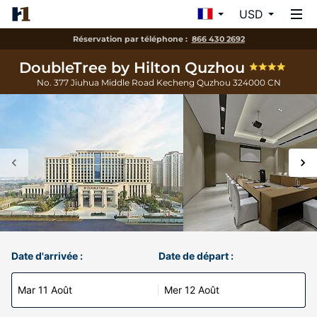
USD
Réservation par téléphone :
866 430 2692
DoubleTree by Hilton Quzhou
No. 377 Jiuhua Middle Road Kecheng
Quzhou
324000
CN
Date d'arrivée :
Date de départ :
Mar 11 Août
Mer 12 Août