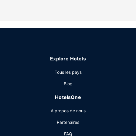
gratuits. Les équipements et services offerts par
l'hébergement comprennent un coffre-fort (suffisamment
grand pour accueillir un ordinateur portable) et un bureau.
Le service d'entretien est assuré tous les jours.
Les services sur place
Vous devez absolument profiter des nombreuses
infrastructures de loisirs qui incluent une piscine couverte
et une salle de fitness ouverte 24 h/24. Cet hôtel propose
Explore Hotels
également l'accès Wi-Fi à Internet gratuit, un service de
conciergerie et une salle de banquet.
Tous les pays
Restaurant
Blog
Pendant votre séjour dans cet hôtel, vous pourrez manger
dans l'un de ses 2 restaurants ou un café, sans oublier de
HotelsOne
profiter du service d'étage 24 h/24. L'hébergement vous
invite à rejoindre son bar/salon pour une petite pause bien
A propos de nous
méritée. Un petit déjeuner buffet est servi en semaine de
06 h 30 à 10 h 00 et le week-end de 06 h 30 à 10 h 30
Partenaires
(en supplément).
FAQ
Autres services