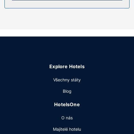
Vybavení nemovitosti
V nabídce lázeňských služeb nechybí masáže a hostům je
k dispozici také venkovní bazén. Tento hotel dále nabízí:
bezdrátový internet zdarma a pomoc s rezervací
výletů/vstupenek.
Restaurace
Dostanete-li hlad, bude vám k dispozici pokojová služba s
omezeným provozem.
Další vybavení
Explore Hotels
Recepce má omezenou provozní dobu. Přímo v areálu je
hostům k dispozici samostatné parkování zdarma.
Všechny státy
Blog
HotelsOne
O nás
Majitelé hotelu