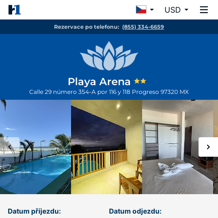
USD
Rezervace po telefonu:
(855) 334-6659
Playa Arena
Calle 29 número 354-A por 116 y 118
Progreso
97320
MX
Datum příjezdu:
Datum odjezdu: