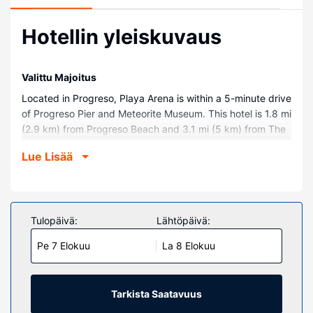
Hotellin yleiskuvaus
Valittu Majoitus
Located in Progreso, Playa Arena is within a 5-minute drive
of Progreso Pier and Meteorite Museum. This hotel is 1.8 mi
(2.9 km) from Progreso Beach and 3.1 mi (5 km) from The
Ecological Reserve Corchito.
Lue Lisää
Huoneet
Make yourself at home in one of the 10 air-conditioned
rooms featuring Smart televisions. Complimentary wireless
internet access keeps you connected, and cable
Tulopäivä:
Lähtöpäivä:
programming is available for your entertainment.
Pe 7 Elokuu
La 8 Elokuu
Bathrooms have showers and complimentary toiletries.
Conveniences include ceiling fans and blackout
drapes/curtains, and housekeeping is provided daily.
Tarkista Saatavuus
Kiinteistön miellyttävyys