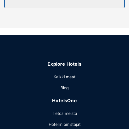
Pamper yourself with onsite massages or enjoy recreation
amenities such as an outdoor pool. This hotel also features
complimentary wireless internet access and tour/ticket
assistance.
Ravintola
Take advantage of the hotel's room service (during limited
hours).
Muut mukavuudet
The front desk is staffed during limited hours. Free self
Explore Hotels
parking is available onsite.
Kaikki maat
Blog
HotelsOne
Tietoa meistä
Hotellin omistajat