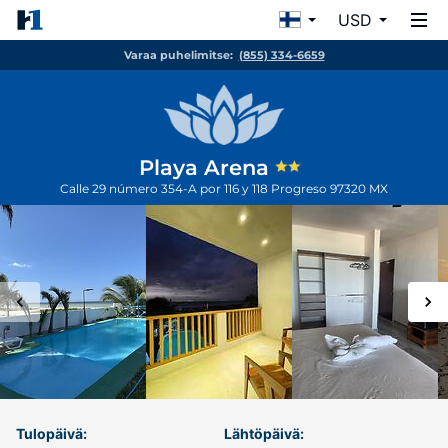
USD
Varaa puhelimitse:
(855) 334-6659
Playa Arena
Calle 29 número 354-A por 116 y 118
Progreso
97320
MX
Tulopäivä:
Lähtöpäivä: