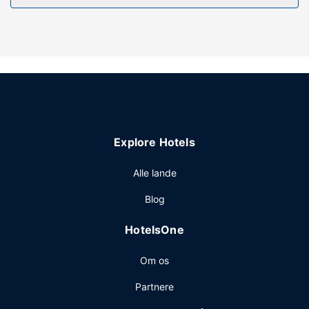
internetadgang.
Restaurant
Morgenmad tilberedt efter bestilling serveres i weekenden
fra kl. 07.00 til kl. 10.30 mod et tillægsgebyr.
Andre faciliteter
Personale er kun til rådighed i receptionen i et begrænset
antal timer. Gratis selvstændig parkering er til rådighed på
stedet.
Explore Hotels
Alle lande
Blog
HotelsOne
Om os
Partnere