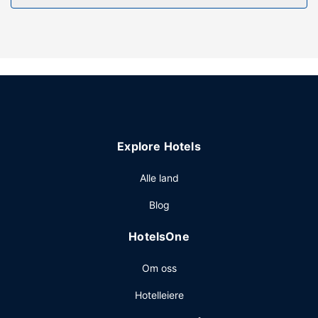
fi (inkludert).
Restaurant
Ferdiglaget frokost tilbys i helgene fra kl. 07.00 til kl. 10.30
mot et tillegg.
Andre fasiliteter
Resepsjonen er kun bemannet i et begrenset antall timer.
Gjestene tilbys ubetjent parkering (inkludert) på stedet.
Explore Hotels
Alle land
Blog
HotelsOne
Om oss
Hotelleiere