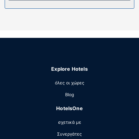
Παροχές καταλύματος
Επωφεληθείτε από τις ψυχαγωγικές δυνατότητες, όπως
εποχική εξωτερική πισίνα ή απολαύστε τη θέα από το
αίθριο και τον κήπο.
Εστιατόριο
Σερβίρεται δωρεάν πρωινό (πλήρες) καθημερινά μεταξύ
7:30 π.μ. - 9:30 π.μ..
Άλλες παροχές
Explore Hotels
Στις σημαντικές παροχές περιλαμβάνονται ρεσεψιόν
όλο το 24ωρο και αποθήκευση αποσκευών. Στους
όλες οι χώρες
χώρους μας θα βρείτε δωρεάν στάθμευση χωρίς
Blog
παρκαδόρο.
HotelsOne
σχετικά με
Συνεργάτες